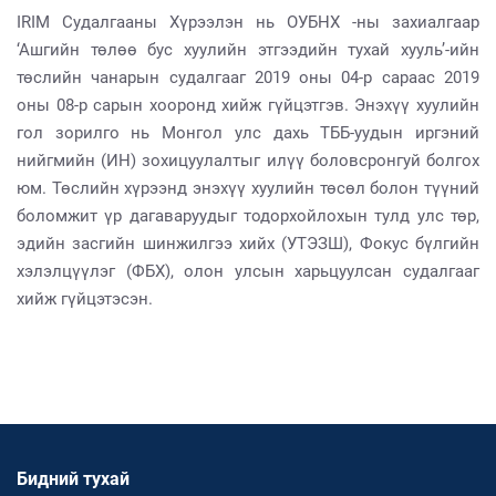
IRIM Судалгааны Хүрээлэн нь ОУБНХ -ны захиалгаар
‘Ашгийн төлөө бус хуулийн этгээдийн тухай хууль’-ийн
төслийн чанарын судалгааг 2019 оны 04-р сараас 2019
оны 08-р сарын хооронд хийж гүйцэтгэв. Энэхүү хуулийн
гол зорилго нь Монгол улс дахь ТББ-уудын иргэний
нийгмийн (ИН) зохицуулалтыг илүү боловсронгуй болгох
юм. Төслийн хүрээнд энэхүү хуулийн төсөл болон түүний
боломжит үр дагаваруудыг тодорхойлохын тулд улс төр,
эдийн засгийн шинжилгээ хийх (УТЭЗШ), Фокус бүлгийн
хэлэлцүүлэг (ФБХ), олон улсын харьцуулсан судалгааг
хийж гүйцэтэсэн.
Бидний тухай