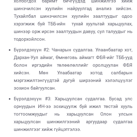
холбогдох баримт бичгүүдэд шинжилгээ хийж
шинэчилсэн хуулийн найруулгад анализ хийсэн.
Тухайлбал шинэчилсэн хуулийн заалтуудыг одоо
хэрэгжиж буй ТББ-ийн тухай хуультай харьцуулах,
шинээр орж ирсэн заалтуудын давуу, сул талуудыг нь
тодорхойлсон.
Бүрэлдэхүүн #2: Чанарын судалгаа. Улаанбаатар хот,
Дархан-Уул аймаг, Өмнөговь аймагт ФБЯ-ийг ТББ-ууд
болон иргэдийн төлөөлөллийг оролцуулан ФБЯ
хийсэн. Мөн Улаабаатар хотод салбарын
мэргэжилтэнгүүдтэй дугуй ширээний хэлэлцүүлэг
зохион байгуулсан.
Бүрэлдэхүүн #3: Харьцуулсан судалгаа. Бусад улс
орнуудын ИН-ээ зохицуулж буй ижил төстэй хууль
тогтоомжуудыг нь харьцуулсан Олон улсын
харьцуулсан шинжилгээний аргуудаар судалгаа
шинжилгээг хийж гүйцэтгэлээ.