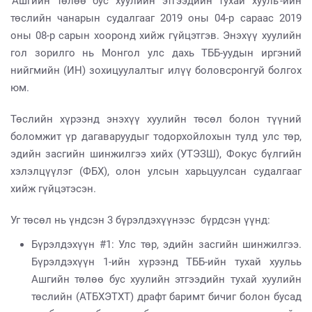
‘Ашгийн төлөө бус хуулийн этгээдийн тухай хууль’-ийн
төслийн чанарын судалгааг 2019 оны 04-р сараас 2019
оны 08-р сарын хооронд хийж гүйцэтгэв. Энэхүү хуулийн
гол зорилго нь Монгол улс дахь ТББ-уудын иргэний
нийгмийн (ИН) зохицуулалтыг илүү боловсронгуй болгох
юм.
Төслийн хүрээнд энэхүү хуулийн төсөл болон түүний
боломжит үр дагаваруудыг тодорхойлохын тулд улс төр,
эдийн засгийн шинжилгээ хийх (УТЭЗШ), Фокус бүлгийн
хэлэлцүүлэг (ФБХ), олон улсын харьцуулсан судалгааг
хийж гүйцэтэсэн.
Уг төсөл нь үндсэн 3 бүрэлдэхүүнээс бүрдсэн үүнд:
Бүрэлдэхүүн #1: Улс төр, эдийн засгийн шинжилгээ.
Бүрэлдэхүүн 1-ийн хүрээнд ТББ-ийн тухай хуульь
Ашгийн төлөө бус хуулийн этгээдийн тухай хуулийн
төслийн (АТБХЭТХТ) драфт баримт бичиг болон бусад