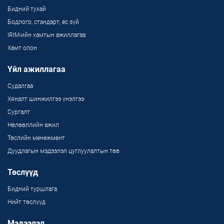
Бидний тухай
Бодлого, стандарт, ёс зүй
IRIM-ийн хамтын ажиллагаа
Хамт олон
Үйл ажиллагаа
Судалгаа
Хяналт шинжилгээ үнэлгээ
Сургалт
Нөлөөллийн ажил
Төслийн менежмент
Дуудлагын мэдээлэл цуглуулалтын төв
Төслүүд
Бидний туршлага
Нийт төслүүд
Мэдээлэл