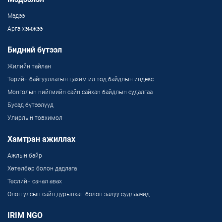
Мэдээ
Арга хэмжээ
Бидний бүтээл
Жилийн тайлан
Төрийн байгууллагын цахим ил тод байдлын индекс
Монголын нийгмийн сайн сайхан байдлын судалгаа
Бусад бүтээлүүд
Улирлын товхимол
Хамтран ажиллах
Ажлын байр
Хөтөлбөр болон дадлага
Төслийн санал авах
Олон улсын сайн дурынхан болон залуу судлаачид
IRIM NGO