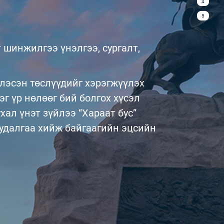
4
5
 шинжилгээ үнэлгээ, сургалт,
.
глэсэн төслүүдийг хэрэгжүүлэх
г үр нөлөөг бий болгох хүсэл
хал үнэт зүйлээ “Хараат бус”
судалгаа хийж байгаагийн эцсийн