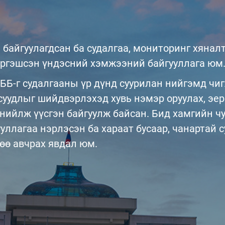
 байгуулагдсан ба судалгаа, мониторинг хяналт
ргэшсэн үндэсний хэмжээний байгууллага юм
ББ-г судалгааны үр дүнд суурилан нийгэмд чи
уудлыг шийдвэрлэхэд хувь нэмэр оруулах, эерэ
 нийлж үүсгэн байгуулж байсан. Бид хамгийн чу
уллагаа нэрлэсэн ба хараат бусаар, чанартай 
лөө авчрах явдал юм.