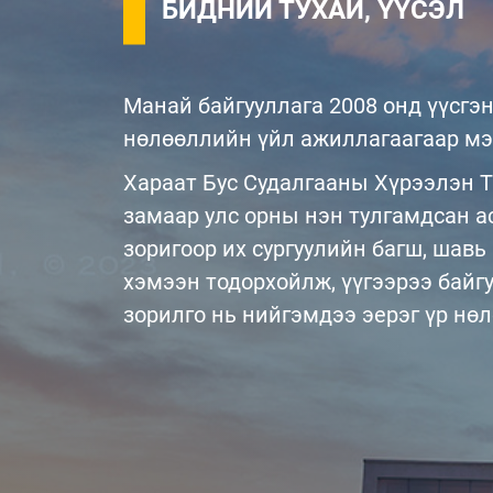
БИДНИЙ ТУХАЙ, ҮҮСЭЛ
Манай байгууллага 2008 онд үүсгэн
нөлөөллийн үйл ажиллагаагаар мэ
Хараат Бус Судалгааны Хүрээлэн Т
замаар улс орны нэн тулгамдсан ас
зоригоор их сургуулийн багш, шавь
хэмээн тодорхойлж, үүгээрээ байгу
зорилго нь нийгэмдээ эерэг үр нө