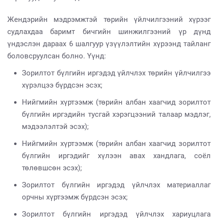
Жендэрийн мэдрэмжтэй төрийн үйлчилгээний хүрээг
судлахдаа баримт бичгийн шинжилгээний үр дүнд
үндэслэн дараах 6 шалгуур үзүүлэлтийн хүрээнд тайланг
боловсруулсан болно. Үүнд:
Зорилтот бүлгийн иргэдэд үйлчлэх төрийн үйлчилгээ
хүрэлцээ бүрдсэн эсэх;
Нийгмийн хүртээмж (төрийн албан хаагчид зорилтот
бүлгийн иргэдийн тусгай хэрэгцээний талаар мэдлэг,
мэдээлэлтэй эсэх);
Нийгмийн хүртээмж (төрийн албан хаагчид зорилтот
бүлгийн иргэдийг хүлээн авах хандлага, соёл
төлөвшсөн эсэх);
Зорилтот бүлгийн иргэдэд үйлчлэх материаллаг
орчны хүртээмж бүрдсэн эсэх;
Зорилтот бүлгийн иргэдэд үйлчлэх хариуцлага