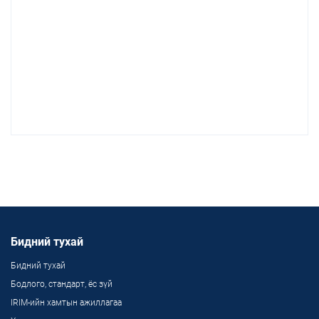
Бидний тухай
Бидний тухай
Бодлого, стандарт, ёс зүй
IRIM-ийн хамтын ажиллагаа