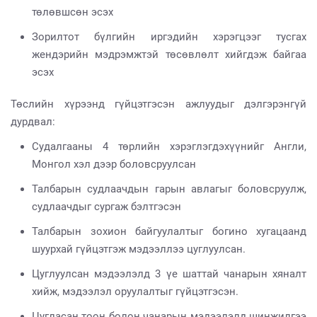
төлөвшсөн эсэх
Зорилтот бүлгийн иргэдийн хэрэгцээг тусгах
жендэрийн мэдрэмжтэй төсөвлөлт хийгдэж байгаа
эсэх
Төслийн хүрээнд гүйцэтгэсэн ажлуудыг дэлгэрэнгүй
дурдвал:
Судалгааны 4 төрлийн хэрэглэгдэхүүнийг Англи,
Монгол хэл дээр боловсруулсан
Талбарын судлаачдын гарын авлагыг боловсруулж,
судлаачдыг сургаж бэлтгэсэн
Талбарын зохион байгуулалтыг богино хугацаанд
шуурхай гүйцэтгэж мэдээллээ цуглуулсан.
Цуглуулсан мэдээлэлд 3 үе шаттай чанарын хяналт
хийж, мэдээлэл оруулалтыг гүйцэтгэсэн.
Цугласан тоон болон чанарын мэдээлэлд шинжилгээ