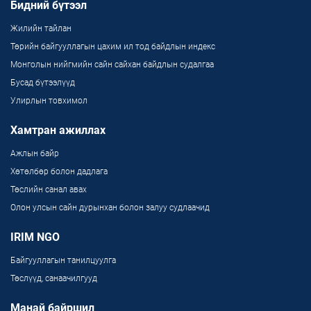
Бидний бүтээл
Жилийн тайлан
Төрийн байгууллагын цахим ил тод байдлын индекс
Монголын нийгмийн сайн сайхан байдлын судалгаа
Бусад бүтээлүүд
Улирлын товхимол
Хамтран ажиллах
Ажлын байр
Хөтөлбөр болон дадлага
Төслийн санал авах
Олон улсын сайн дурынхан болон залуу судлаачид
IRIM NGO
Байгууллагын танилцуулга
Төслүүд, санаачилгууд
Манай байршил