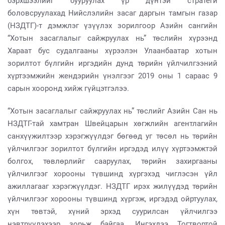
бэрхшээлийг бууруулах үр дүнтэй стратеги
боловсруулахад Нийслэлийн засаг даргын тамгын газар
(НЗДТГ)-т дэмжлэг үзүүлэх зорилгоор Азийн сангийн
“Хотын засаглалыг сайжруулах нь” төслийн хүрээнд
Хараат бус судалгааны хүрээлэн Улаанбаатар хотын
зорилтот бүлгийн иргэдийн дунд төрийн үйлчилгээний
хүртээмжийн жендэрийн үнэлгээг 2019 оны 1 сараас 9
сарын хооронд хийж гүйцэтгэлээ.
“Хотын засаглалыг сайжруулах нь” төслийг Азийн Сан нь
НЗДТГ-тай хамтран Швейцарын хөгжлийн агентлагийн
санхүүжилтээр хэрэгжүүлдэг бөгөөд уг төсөл нь төрийн
үйлчилгээг зорилтот бүлгийн иргэдэд илүү хүртээмжтэй
болгох, төвлөрлийг сааруулах, төрийн захиргааны
үйлчилгээг хорооны түвшинд хүргэхэд чиглэсэн үйл
ажиллагааг хэрэгжүүлдэг. НЗДТГ ирэх жилүүдэд төрийн
үйлчилгээг хорооны түвшинд хүргэж, иргэдэд ойртуулах,
хүн төвтэй, хүний эрхэд суурилсан үйлчилгээ
нэвтрүүлэхээр зорьж байгаа. Ингэхдээ Тогтвортой