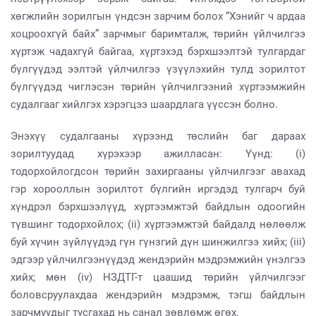
хөгжлийн зорилгын үндсэн зарчим болох “Хэнийг ч ардаа
хоцроохгүй байх” зарчмыг баримталж, төрийн үйлчилгээ
хүртэж чадахгүй байгаа, хүртэхэд бэрхшээлтэй тулгардаг
бүлгүүдэд ээлтэй үйлчилгээ үзүүлэхийн тулд зорилтот
бүлгүүдэд чиглэсэн төрийн үйлчилгээний хүртээмжийн
судалгааг хийлгэх хэрэгцээ шаардлага үүссэн болно.
Энэхүү судалгааны хүрээнд төслийн баг дараах
зорилтуудад хүрэхээр ажилласан: Үүнд: (i)
тодорхойлогдсон төрийн захиргааны үйлчилгээг авахад
гэр хорооллын зорилтот бүлгийн иргэдэд тулгарч буй
хүндрэл бэрхшээлүүд, хүртээмжтэй байдлын одоогийн
түвшинг тодорхойлох; (ii) хүртээмжтэй байдалд нөлөөлж
буй хүчин зүйлүүдэд гүн гүнзгий дүн шинжилгээ хийх; (iii)
эдгээр үйлчилгээнүүдэд жендэрийн мэдрэмжийн үнэлгээ
хийх; мөн (iv) НЗДТГ-т цаашид төрийн үйлчилгээг
боловсруулахдаа жендэрийн мэдрэмж, тэгш байдлын
зарчмуудыг тусгахад нь санал зөвлөмж өгөх.