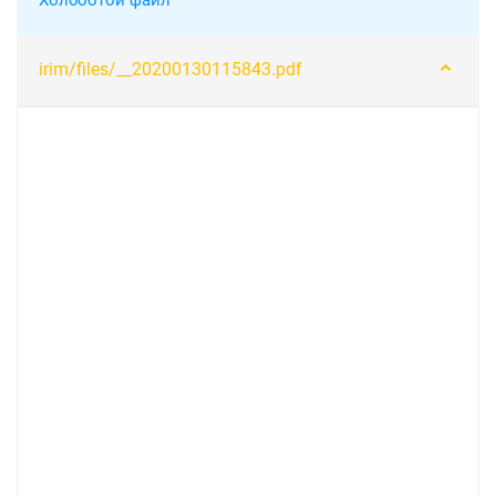
Холбоотой файл
irim/files/__20200130115843.pdf