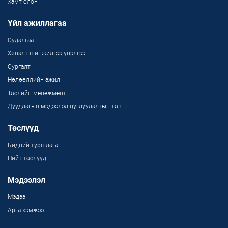
Хамт олон
Үйл ажиллагаа
Судалгаа
Хяналт шинжилгээ үнэлгээ
Сургалт
Нөлөөллийн ажил
Төслийн менежмент
Дуудлагын мэдээлэл цуглуулалтын төв
Төслүүд
Бидний туршлага
Нийт төслүүд
Мэдээлэл
Мэдээ
Арга хэмжээ