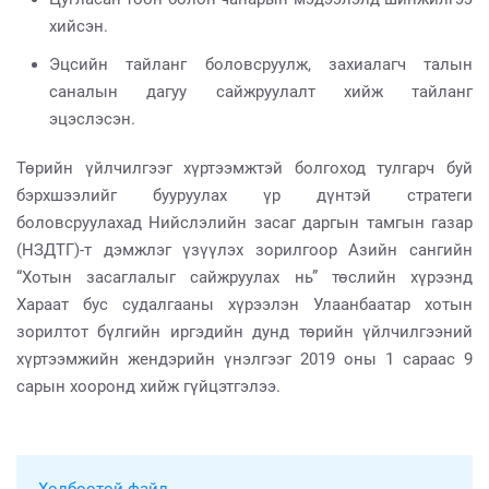
хийсэн.
Эцсийн тайланг боловсруулж, захиалагч талын
саналын дагуу сайжруулалт хийж тайланг
эцэслэсэн.
Төрийн үйлчилгээг хүртээмжтэй болгоход тулгарч буй
бэрхшээлийг бууруулах үр дүнтэй стратеги
боловсруулахад Нийслэлийн засаг даргын тамгын газар
(НЗДТГ)-т дэмжлэг үзүүлэх зорилгоор Азийн сангийн
“Хотын засаглалыг сайжруулах нь” төслийн хүрээнд
Хараат бус судалгааны хүрээлэн Улаанбаатар хотын
зорилтот бүлгийн иргэдийн дунд төрийн үйлчилгээний
хүртээмжийн жендэрийн үнэлгээг 2019 оны 1 сараас 9
сарын хооронд хийж гүйцэтгэлээ.