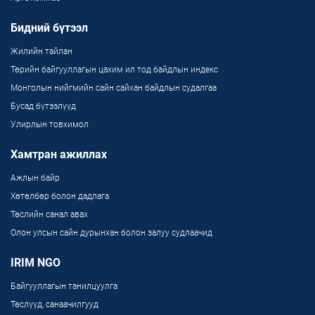
Бидний бүтээл
Жилийн тайлан
Төрийн байгууллагын цахим ил тод байдлын индекс
Монголын нийгмийн сайн сайхан байдлын судалгаа
Бусад бүтээлүүд
Улирлын товхимол
Хамтран ажиллах
Ажлын байр
Хөтөлбөр болон дадлага
Төслийн санал авах
Олон улсын сайн дурынхан болон залуу судлаачид
IRIM NGO
Байгууллагын танилцуулга
Төслүүд, санаачилгууд