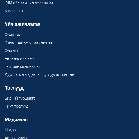
IRIM-ийн хамтын ажиллагаа
Хамт олон
Үйл ажиллагаа
Судалгаа
Хяналт шинжилгээ үнэлгээ
Сургалт
Нөлөөллийн ажил
Төслийн менежмент
Дуудлагын мэдээлэл цуглуулалтын төв
Төслүүд
Бидний туршлага
Нийт төслүүд
Мэдээлэл
Мэдээ
Арга хэмжээ