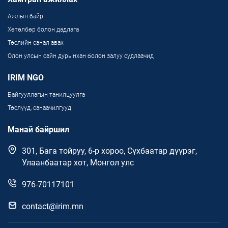
Ажлын байр
Хөтөлбөр болон дадлага
Төслийн санал авах
Олон улсын сайн дурынхан болон залуу судлаачид
IRIM NGO
Байгууллагын танилцуулга
Төслүүд, санаачилгууд
Манай байршил
301, Бага тойруу, 6-р хороо, Сүхбаатар дүүрэг,
Улаанбаатар хот, Монгол улс
976-70117101
contact@irim.mn