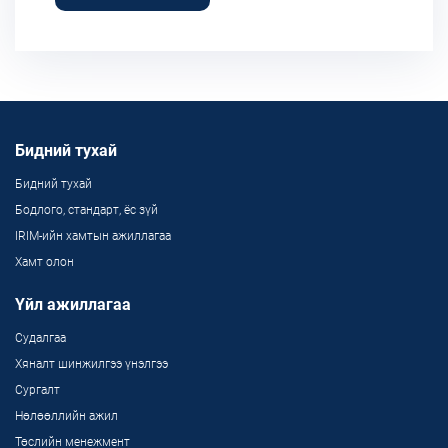
Бидний тухай
Бидний тухай
Бодлого, стандарт, ёс зүй
IRIM-ийн хамтын ажиллагаа
Хамт олон
Үйл ажиллагаа
Судалгаа
Хяналт шинжилгээ үнэлгээ
Сургалт
Нөлөөллийн ажил
Төслийн менежмент