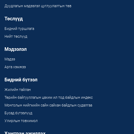
Дуудлагын мэдээлэл цуглуулалтын төв
Төслүүд
Бидний туршлага
Нийт төслүүд
Мэдээлэл
Мэдээ
Арга хэмжээ
Бидний бүтээл
Жилийн тайлан
Төрийн байгууллагын цахим ил тод байдлын индекс
Монголын нийгмийн сайн сайхан байдлын судалгаа
Бусад бүтээлүүд
Улирлын товхимол
Хамтран ажиллах