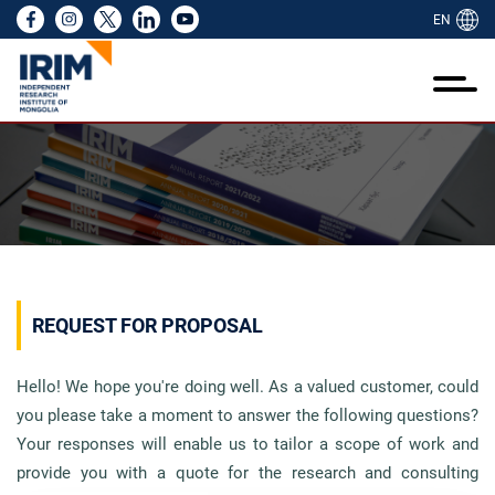
EN
ий тухай
ажиллагаа
идний тухай
йл ажиллагаа
өслүүд
эдээлэл
идний бүтээл
амтран ажиллах
RIM NGO
ий тухай
лгаа
ий туршлага
ээ
йн тайлан
н байр
ууллагын танилцуулга
үүд
йн байгууллагын цахим ил тод байдлын
ого, стандарт, ёс зүй
лт шинжилгээ үнэлгээ
 төслүүд
 хэмжээ
лбөр болон дадлага
үүд, санаачилгууд
екс
олын нийгмийн сайн сайхан байдлын
элэл
-ийн хамтын ажиллагаа
алт
ийн санал авах
лгаа
 улсын сайн дурынхан болон залуу
 олон
өллийн ажил
д бүтээлүүд
ий бүтээл
REQUEST FOR PROPOSAL
аачид
ийн менежмент
лын товхимол
ран ажиллах
Hello! We hope you're doing well. As a valued customer, could
лагын мэдээлэл цуглуулалтын төв
you please take a moment to answer the following questions?
Your responses will enable us to tailor a scope of work and
 NGO
provide you with a quote for the research and consulting