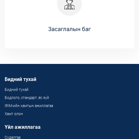
Засаглалын баг
Бидний тухай
Бидний тухай
Бодлого, стандарт, ёс зүй
IRIM-ийн хамтын ажиллагаа
Хамт олон
Үйл ажиллагаа
Судалгаа