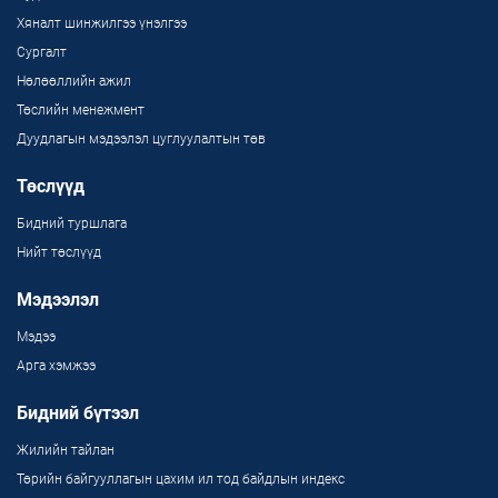
Хяналт шинжилгээ үнэлгээ
Сургалт
Нөлөөллийн ажил
Төслийн менежмент
Дуудлагын мэдээлэл цуглуулалтын төв
Төслүүд
Бидний туршлага
Нийт төслүүд
Мэдээлэл
Мэдээ
Арга хэмжээ
Бидний бүтээл
Жилийн тайлан
Төрийн байгууллагын цахим ил тод байдлын индекс