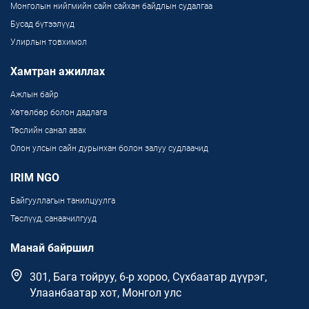
Монголын нийгмийн сайн сайхан байдлын судалгаа
Бусад бүтээлүүд
Улирлын товхимол
Хамтран ажиллах
Ажлын байр
Хөтөлбөр болон дадлага
Төслийн санал авах
Олон улсын сайн дурынхан болон залуу судлаачид
IRIM NGO
Байгууллагын танилцуулга
Төслүүд, санаачилгууд
Манай байршил
301, Бага тойруу, 6-р хороо, Сүхбаатар дүүрэг,
Улаанбаатар хот, Монгол улс