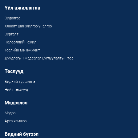
Үйл ажиллагаа
Судалгаа
Хяналт шинжилгээ үнэлгээ
Сургалт
Нөлөөллийн ажил
Төслийн менежмент
Дуудлагын мэдээлэл цуглуулалтын төв
Төслүүд
Бидний туршлага
Нийт төслүүд
Мэдээлэл
Мэдээ
Арга хэмжээ
Бидний бүтээл