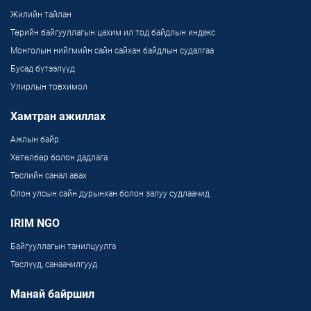
Жилийн тайлан
Төрийн байгууллагын цахим ил тод байдлын индекс
Монголын нийгмийн сайн сайхан байдлын судалгаа
Бусад бүтээлүүд
Улирлын товхимол
Хамтран ажиллах
Ажлын байр
Хөтөлбөр болон дадлага
Төслийн санал авах
Олон улсын сайн дурынхан болон залуу судлаачид
IRIM NGO
Байгууллагын танилцуулга
Төслүүд, санаачилгууд
Манай байршил