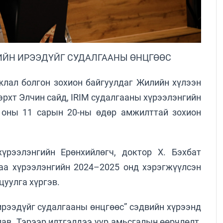
ЛИЙН ИРЭЭДҮЙГ СУДАЛГААНЫ ӨНЦГӨӨС
лал болгон зохион байгуулдаг Жилийн хүлээн
эрхт Элчин сайд, IRIM судалгааны хүрээлэнгийн
 оны 11 сарын 20-ны өдөр амжилттай зохион
рээлэнгийн Ерөнхийлөгч, доктор Х. Бэхбат
аа хүрээлэнгийн 2024–2025 онд хэрэгжүүлсэн
цуулга хүргэв.
рээдүйг судалгааны өнцгөөс” сэдвийн хүрээнд
ав. Тэрээр илтгэлдээ уур амьсгалын өөрчлөлт,