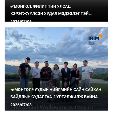
✅МОНГОЛ, ФИЛИППИН УЛСАД
ХЭРЭГЖҮҮЛСЭН ХУДАЛ МЭДЭЭЛЭЛТЭЙ
ТЭМЦЭХ ТӨСЛИЙН ҮР ДҮН, СУРГАМЖИЙГ
2026/07/06
ХУВААЛЦЛАА
📣МОНГОЛЧУУДЫН НИЙГМИЙН САЙН САЙХАН
БАЙДЛЫН СУДАЛГАА-2 ҮРГЭЛЖИЛЖ БАЙНА
2026/07/03