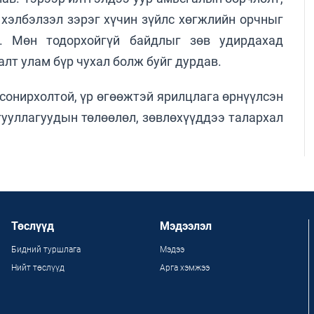
хэлбэлзэл зэрэг хүчин зүйлс хөгжлийн орчныг
. Мөн тодорхойгүй байдлыг зөв удирдахад
алт улам бүр чухал болж буйг дурдав.
сонирхолтой, үр өгөөжтэй ярилцлага өрнүүлсэн
йгууллагуудын төлөөлөл, зөвлөхүүддээ талархал
Төслүүд
Мэдээлэл
Бидний туршлага
Мэдээ
Нийт төслүүд
Арга хэмжээ