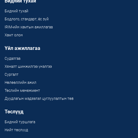
Бидний тухай
Бидний тухай
Бодлого, стандарт, ёс зүй
IRIM-ийн хамтын ажиллагаа
Хамт олон
Үйл ажиллагаа
Судалгаа
Хяналт шинжилгээ үнэлгээ
Сургалт
Нөлөөллийн ажил
Төслийн менежмент
Дуудлагын мэдээлэл цуглуулалтын төв
Төслүүд
Бидний туршлага
Нийт төслүүд