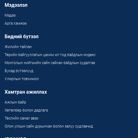
Мэдээлэл
Мэдээ
Арга хэмжээ
Бидний бүтээл
Жилийн тайлан
Төрийн байгууллагын цахим ил тод байдлын индекс
Монголын нийгмийн сайн сайхан байдлын судалгаа
Бусад бүтээлүүд
Улирлын товхимол
Хамтран ажиллах
Ажлын байр
Хөтөлбөр болон дадлага
Төслийн санал авах
Олон улсын сайн дурынхан болон залуу судлаачид