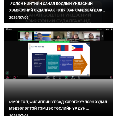
📍ОЛОН НИЙТИЙН САНАЛ БОДЛЫН ҮНДЭСНИЙ
ХЭМЖЭЭНИЙ СУДАЛГАА 6–8 ДУГААР САРД ЯВАГДАЖ
БАЙНА
2026/07/06
✅МОНГОЛ, ФИЛИППИН УЛСАД ХЭРЭГЖҮҮЛСЭН ХУДАЛ
МЭДЭЭЛЭЛТЭЙ ТЭМЦЭХ ТӨСЛИЙН ҮР ДҮН,
СУРГАМЖИЙГ ХУВААЛЦЛАА
2026/07/06