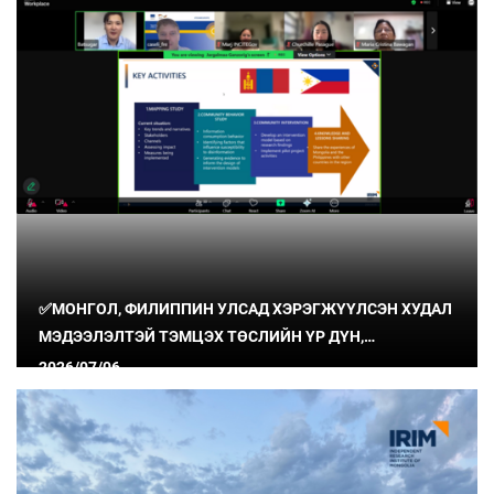
✅МОНГОЛ, ФИЛИППИН УЛСАД ХЭРЭГЖҮҮЛСЭН ХУДАЛ
МЭДЭЭЛЭЛТЭЙ ТЭМЦЭХ ТӨСЛИЙН ҮР ДҮН,
СУРГАМЖИЙГ ХУВААЛЦЛАА
2026/07/06