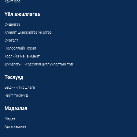
Хамт олон
Үйл ажиллагаа
Судалгаа
Хяналт шинжилгээ үнэлгээ
Сургалт
Нөлөөллийн ажил
Төслийн менежмент
Дуудлагын мэдээлэл цуглуулалтын төв
Төслүүд
Бидний туршлага
Нийт төслүүд
Мэдээлэл
Мэдээ
Арга хэмжээ