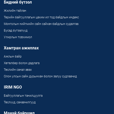
Бидний бүтээл
Жилийн тайлан
Төрийн байгууллагын цахим ил тод байдлын индекс
Монголын нийгмийн сайн сайхан байдлын судалгаа
Бусад бүтээлүүд
Улирлын товхимол
Хамтран ажиллах
Ажлын байр
Хөтөлбөр болон дадлага
Төслийн санал авах
Олон улсын сайн дурынхан болон залуу судлаачид
IRIM NGO
Байгууллагын танилцуулга
Төслүүд, санаачилгууд
Манай байршил