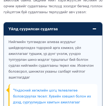
ажиллаж байна. Бидний нийт хэрэгжүүлсэн төслийн 50
орчим хувийг судалгааны төслүүд эзэлдэг бөгөөд голлон
гүйцэтгэж буй судалгааны төрлүүдийг авч үзвэл:
Үйлд суурилсан судалгаа
Нийгмийн тулгамдсан аливаа асуудлыг
шийдвэрлэхдээ тодорхой арга хэмжээ, үйл
ажиллагааг туршиж, үр дүнг үнэлж, үүндээ
тулгуурлан шинэ мэдлэг туршлагыг бий болгон
судлах нийгмийн судалгааны төрөл юм. Ихэвчлэн
боловсрол, шинжлэх ухааны салбарт нийтлэг
ашиглагддаг
“Үндэсний хөгжлийн цогц төлөвлөгөө
боловсруулах төсөл: Хувийн хэвшил болон их
дээд, сургуулиудын хамтын ажиллагааг