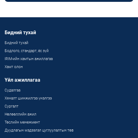
Бидний тухай
Бидний тухай
Бодлого, стандарт, ёс зүй
IRIM-ийн хамтын ажиллагаа
Хамт олон
Үйл ажиллагаа
Судалгаа
Хяналт шинжилгээ үнэлгээ
Сургалт
Нөлөөллийн ажил
Төслийн менежмент
Дуудлагын мэдээлэл цуглуулалтын төв