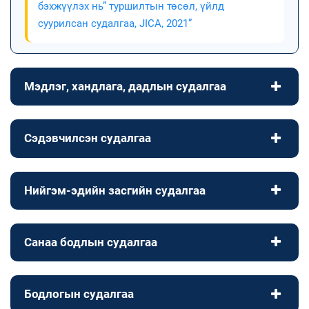
бэхжүүлэх нь” туршилтын төсөл, үйлд
суурилсан судалгаа, JICA, 2021”
Мэдлэг, хандлага, дадлын судалгаа
Сэдэвчилсэн судалгаа
Нийгэм-эдийн засгийн судалгаа
Санаа бодлын судалгаа
Бодлогын судалгаа