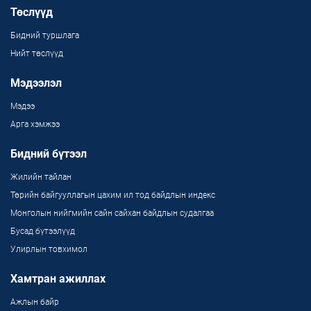
Төслүүд
Бидний туршлага
Нийт төслүүд
Мэдээлэл
Мэдээ
Арга хэмжээ
Бидний бүтээл
Жилийн тайлан
Төрийн байгууллагын цахим ил тод байдлын индекс
Монголын нийгмийн сайн сайхан байдлын судалгаа
Бусад бүтээлүүд
Улирлын товхимол
Хамтран ажиллах
Ажлын байр