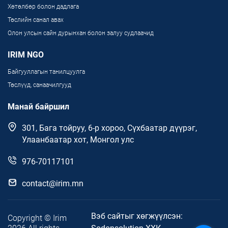
Хөтөлбөр болон дадлага
Төслийн санал авах
Олон улсын сайн дурынхан болон залуу судлаачид
IRIM NGO
Байгууллагын танилцуулга
Төслүүд, санаачилгууд
Манай байршил
301, Бага тойруу, 6-р хороо, Сүхбаатар дүүрэг,
Улаанбаатар хот, Монгол улс
976-70117101
contact@irim.mn
Вэб сайтыг хөгжүүлсэн:
Copyright © Irim