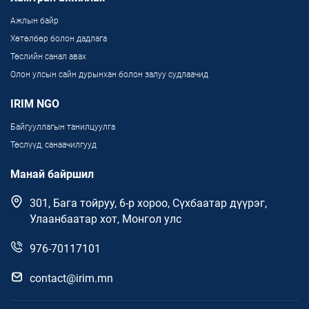
Ажлын байр
Хөтөлбөр болон дадлага
Төслийн санал авах
Олон улсын сайн дурынхан болон залуу судлаачид
IRIM NGO
Байгууллагын танилцуулга
Төслүүд, санаачилгууд
Манай байршил
301, Бага тойруу, 6-р хороо, Сүхбаатар дүүрэг,
Улаанбаатар хот, Монгол улс
976-70117101
contact@irim.mn