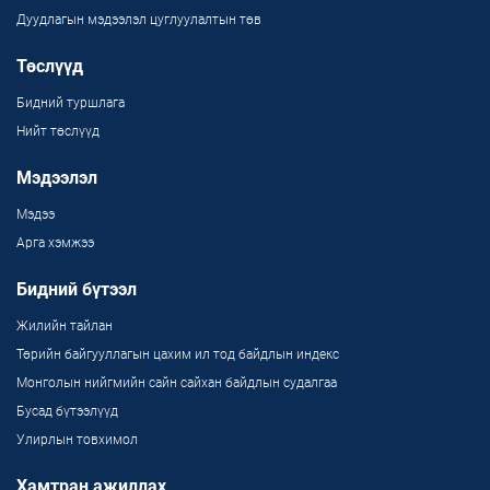
Дуудлагын мэдээлэл цуглуулалтын төв
Төслүүд
Бидний туршлага
Нийт төслүүд
Мэдээлэл
Мэдээ
Арга хэмжээ
Бидний бүтээл
Жилийн тайлан
Төрийн байгууллагын цахим ил тод байдлын индекс
Монголын нийгмийн сайн сайхан байдлын судалгаа
Бусад бүтээлүүд
Улирлын товхимол
Хамтран ажиллах