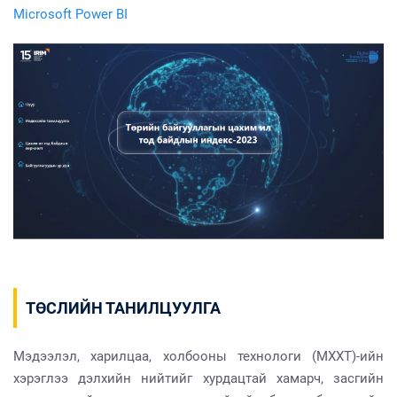
Microsoft Power BI
ТӨСЛИЙН ТАНИЛЦУУЛГА
Мэдээлэл, харилцаа, холбооны технологи (МХХТ)-ийн
хэрэглээ дэлхийн нийтийг хурдацтай хамарч, засгийн