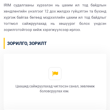
IRIM судалгааны хүрээлэн нь цахим ил тод байдлын
хөндлөнгийн үнэлгээг 12 дох жилдээ гүйцэтгэн та бүхэнд
хүргэж байгаа бөгөөд мэдээллийн цахим ил тод байдлыг
тогтмол сайжруулахад нь хөшүүрэг болох үндсэн
зорилготойгоор хийж хэрэгжүүлсээр ирлээ.
ЗОРИЛГО, ЗОРИЛТ
Цаашид сайжруулахад чиглэсэн санал, зөвлөмж
боловсруулах юм.