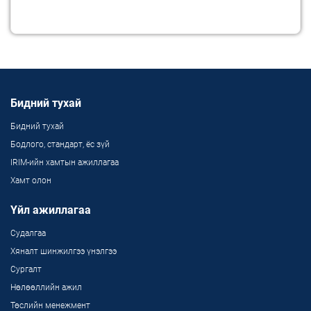
Бидний тухай
Бидний тухай
Бодлого, стандарт, ёс зүй
IRIM-ийн хамтын ажиллагаа
Хамт олон
Үйл ажиллагаа
Судалгаа
Хяналт шинжилгээ үнэлгээ
Сургалт
Нөлөөллийн ажил
Төслийн менежмент