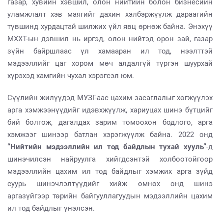
газар, хувийн хэвшил, олон нийтийн болон бизнесийн
уламжлалт хэв маягийг дахин хэлбэржүүлж дараагийн
түвшинд хурдацтай шилжих үйл явц өрнөж байна. Энэхүү
МХХТ-ын дэвшил нь иргэд, олон нийтэд орон зай, газар
зүйн байршлаас үл хамааран ил тод, нээлттэй
мэдээллийг цаг хором мөч алдалгүй түргэн шуурхай
хүрэхэд хамгийн чухал хэрэгсэл юм.
Сүүлийн жилүүдэд МУЗГ-аас цахим засаглалыг хөгжүүлэх
арга хэмжээнүүдийг идэвхжүүлж, хариуцах шинэ бүтцийг
бий болгож, дагалдах зарим томоохон бодлого, арга
хэмжээг шинээр батлан хэрэгжүүлж байна. 2022 онд
“Нийтийн мэдээллийн ил тод байдлын тухай хууль”
-д
шинэчилсэн найруулга хийгдсэнтэй холбоотойгоор
мэдээллийн цахим ил тод байдлыг хэмжих арга зүйд
суурь шинэчлэлтүүдийг хийж өмнөх онд шинэ
аргазүйгээр төрийн байгууллагуудын мэдээллийн цахим
ил тод байдлыг үнэлсэн.