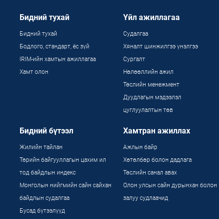
Бидний тухай
Үйл ажиллагаа
Бидний тухай
Судалгаа
Бодлого, стандарт, ёс зүй
Хяналт шинжилгээ үнэлгээ
IRIM-ийн хамтын ажиллагаа
Сургалт
Хамт олон
Нөлөөллийн ажил
Төслийн менежмент
Дуудлагын мэдээлэл
цуглуулалтын төв
Бидний бүтээл
Хамтран ажиллах
Жилийн тайлан
Ажлын байр
Төрийн байгууллагын цахим ил
Хөтөлбөр болон дадлага
тод байдлын индекс
Төслийн санал авах
Монголын нийгмийн сайн сайхан
Олон улсын сайн дурынхан болон
байдлын судалгаа
залуу судлаачид
Бусад бүтээлүүд