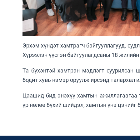
Эрхэм хүндэт хамтрагч байгууллагууд, суд
Хүрээлэн үүсгэн байгуулагдсаны 18 жилийн
Та бүхэнтэй хамтран мэдлэгт суурилсан 
бодит хувь нэмэр оруулж ирсэнд талархал 
Цаашид бид энэхүү хамтын ажиллагаагаа то
үр нөлөө бүхий шийдэл, хамтын үнэ цэнийг б