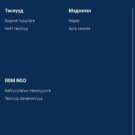
Төслүүд
Мэдээлэл
Бидний туршлага
Мэдээ
Нийт төслүүд
Арга хэмжээ
IRIM NGO
Байгууллагын танилцуулга
Төслүүд, санаачилгууд