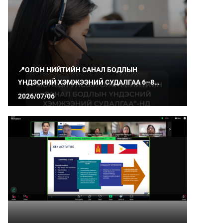
📍ОЛОН НИЙТИЙН САНАЛ БОДЛЫН
ҮНДЭСНИЙ ХЭМЖЭЭНИЙ СУДАЛГАА 6–8
ДУГААР САРД ЯВАГДАЖ БАЙНА
2026/07/06