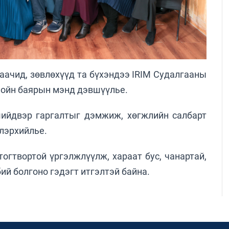
лаачид, зөвлөхүүд та бүхэндээ IRIM Судалгааны
 ойн баярын мэнд дэвшүүлье.
шийдвэр гаргалтыг дэмжиж, хөгжлийн салбарт
илэрхийлье.
гтвортой үргэлжлүүлж, хараат бус, чанартай,
ий болгоно гэдэгт итгэлтэй байна.