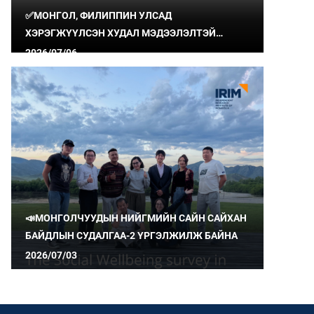
✅МОНГОЛ, ФИЛИППИН УЛСАД
ХЭРЭГЖҮҮЛСЭН ХУДАЛ МЭДЭЭЛЭЛТЭЙ
ТЭМЦЭХ ТӨСЛИЙН ҮР ДҮН, СУРГАМЖИЙГ
2026/07/06
ХУВААЛЦЛАА
📣МОНГОЛЧУУДЫН НИЙГМИЙН САЙН САЙХАН
БАЙДЛЫН СУДАЛГАА-2 ҮРГЭЛЖИЛЖ БАЙНА
2026/07/03