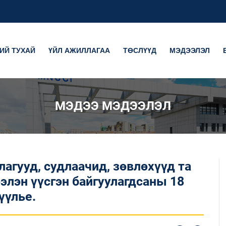
ИЙ ТУХАЙ
ҮЙЛ АЖИЛЛАГАА
ТӨСЛҮҮД
МЭДЭЭЛЭЛ
МЭДЭЭ МЭДЭЭЛЭЛ
лагууд, судлаачид, зөвлөхүүд та
элэн үүсгэн байгуулагдсаны 18
үүлье.