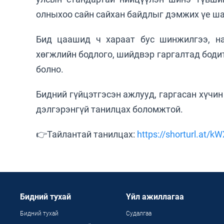
олныхоо сайн сайхан байдлыг дэмжих үе ша
Бид цаашид ч хараат бус шинжилгээ, на
хөгжлийн бодлого, шийдвэр гаргалтад боди
болно.
Бидний гүйцэтгэсэн ажлууд, гаргасан хүчи
дэлгэрэнгүй танилцах боломжтой.
👉Тайлантай танилцах:
https://shorturl.at/k
Бидний тухай
Үйл ажиллагаа
Бидний тухай
Судалгаа