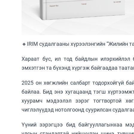
🔸IRIM cудалгааны хүрээлэнгийн “Жилийн та
Хараат бус, ил тод байдлын илэрхийлэл 
эмхэтгэн та бүхэнд хүргэж байгаадаа таата
2025 он хөгжлийн салбарт тодорхойгүй бай
байлаа. Бид энэ хугацаанд тэгш хүртээмж
хуурамч мэдээлэл зэрэг тогтвортой хө
чиглэлүүдэд нотолгоонд суурилсан судалга
Үүний зэрэгцээ бид байгууллагынхаа мэ
улсын стандартай нийцүүлэн шинэ түвшин