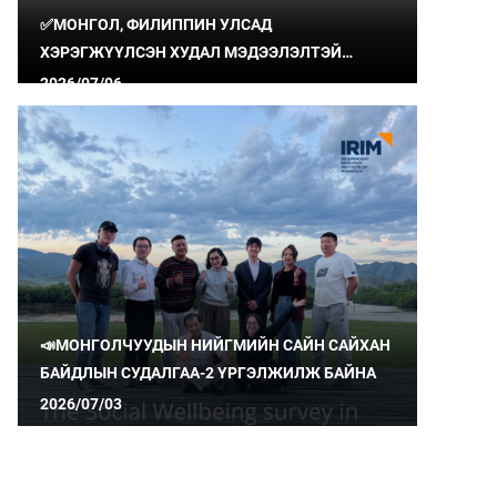
✅МОНГОЛ, ФИЛИППИН УЛСАД
ХЭРЭГЖҮҮЛСЭН ХУДАЛ МЭДЭЭЛЭЛТЭЙ
ТЭМЦЭХ ТӨСЛИЙН ҮР ДҮН, СУРГАМЖИЙГ
2026/07/06
ХУВААЛЦЛАА
📣МОНГОЛЧУУДЫН НИЙГМИЙН САЙН САЙХАН
БАЙДЛЫН СУДАЛГАА-2 ҮРГЭЛЖИЛЖ БАЙНА
2026/07/03