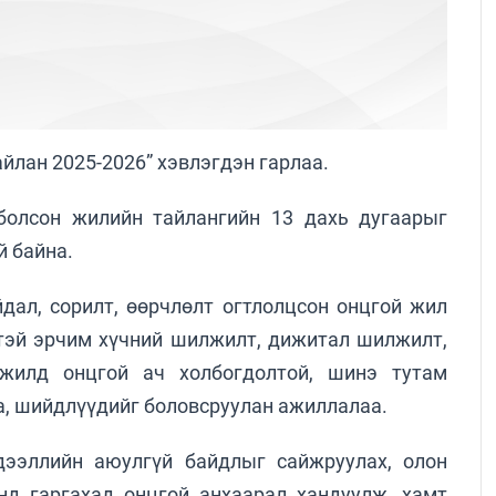
йлан 2025-2026” хэвлэгдэн гарлаа.
болсон жилийн тайлангийн 13 дахь дугаарыг
й байна.
дал, сорилт, өөрчлөлт огтлолцсон онцгой жил
тэй эрчим хүчний шилжилт, дижитал шилжилт,
гжилд онцгой ач холбогдолтой, шинэ тутам
а, шийдлүүдийг боловсруулан ажиллалаа.
дээллийн аюулгүй байдлыг сайжруулах, олон
д гаргахад онцгой анхаарал хандуулж, хамт