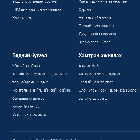
Бодлого, стандарт, ёс зүй
Хяналт шинжилгээ үнэлгээ
IRIM-ийн хамтын ажиллагаа
Сургалт
Хамт олон
Нөлөөллийн ажил
Төслийн менежмент
Дуудлагын мэдээлэл
цуглуулалтын төв
Бидний бүтээл
Хамтран ажиллах
Жилийн тайлан
Ажлын байр
Төрийн байгууллагын цахим ил
Хөтөлбөр болон дадлага
тод байдлын индекс
Төслийн санал авах
Монголын нийгмийн сайн сайхан
Олон улсын сайн дурынхан болон
байдлын судалгаа
залуу судлаачид
Бусад бүтээлүүд
Улирлын товхимол