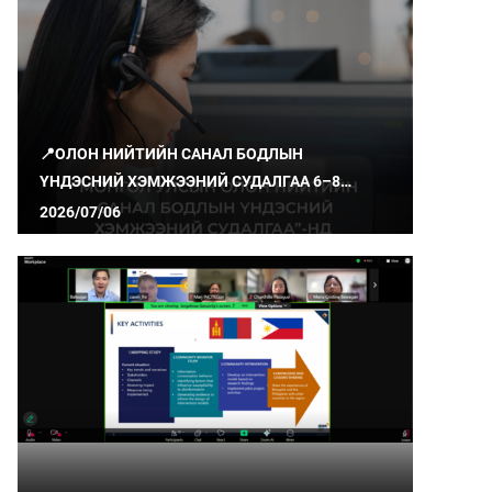
📍ОЛОН НИЙТИЙН САНАЛ БОДЛЫН
ҮНДЭСНИЙ ХЭМЖЭЭНИЙ СУДАЛГАА 6–8
ДУГААР САРД ЯВАГДАЖ БАЙНА
2026/07/06