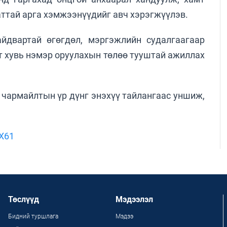
ттай арга хэмжээнүүдийг авч хэрэгжүүлэв.
йдвартай өгөгдөл, мэргэжлийн судалгаагаар
т хувь нэмэр оруулахын төлөө тууштай ажиллах
н чармайлтын үр дүнг энэхүү тайлангаас уншиж,
WX61
Төслүүд
Мэдээлэл
Бидний туршлага
Мэдээ