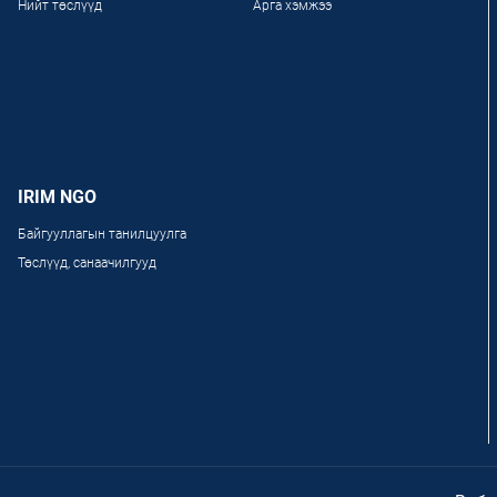
Нийт төслүүд
Арга хэмжээ
IRIM NGO
Байгууллагын танилцуулга
Төслүүд, санаачилгууд