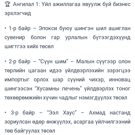
🏆 Ангилал 1: Үйл ажиллагаа явуулж буй бизнес
эрхлэгчид
• 1-р байр – Эпокси буюу шингэн шил ашиглан
сувенир болон гар урлалын бүтээгдэхүүнд
шигтгээ хийх төсөл
• 2-р байр – “Сүүн шим” – Малын сүүгээр олон
төрлийн цагаан идээ үйлдвэрлэхийн зэрэгцээ
импортыг орлох шар сүүний чихэр, инновац
шингээсэн “Хусамны печень” үйлдвэрлэх тоног
төхөөрөмжийн хүчин чадлыг нэмэгдүүлэх төсөл
• 3-р байр – “Ээл Хаус” – Ахмад настанд
зориулсан өдөр өнжүүлэх, асаргаа үйлчилгээний
төв байгуулах төсөл