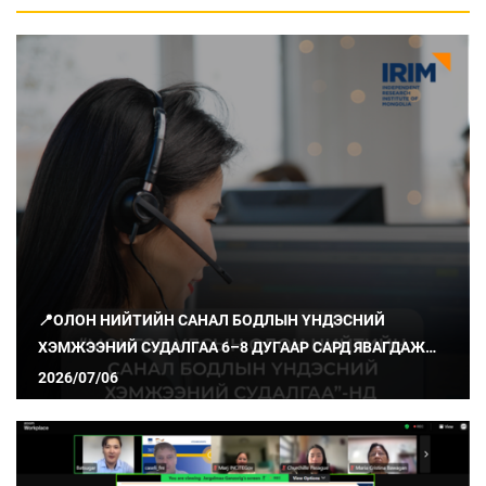
📍ОЛОН НИЙТИЙН САНАЛ БОДЛЫН ҮНДЭСНИЙ
ХЭМЖЭЭНИЙ СУДАЛГАА 6–8 ДУГААР САРД ЯВАГДАЖ
БАЙНА
2026/07/06