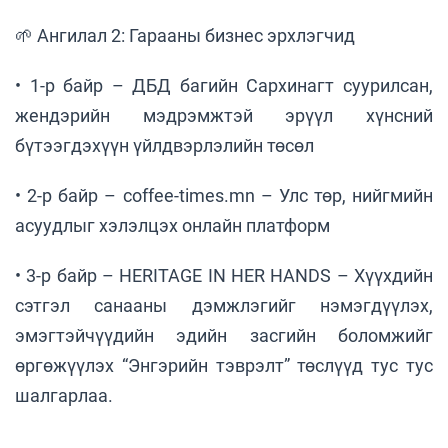
🌱 Ангилал 2: Гарааны бизнес эрхлэгчид
• 1-р байр – ДБД багийн Сархинагт суурилсан,
жендэрийн мэдрэмжтэй эрүүл хүнсний
бүтээгдэхүүн үйлдвэрлэлийн төсөл
• 2-р байр – coffee-times.mn – Улс төр, нийгмийн
асуудлыг хэлэлцэх онлайн платформ
• 3-р байр – HERITAGE IN HER HANDS – Хүүхдийн
сэтгэл санааны дэмжлэгийг нэмэгдүүлэх,
эмэгтэйчүүдийн эдийн засгийн боломжийг
өргөжүүлэх “Энгэрийн тэврэлт” төслүүд тус тус
шалгарлаа.