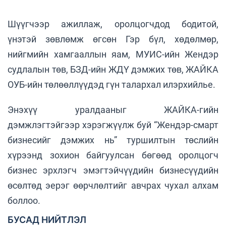
Шүүгчээр ажиллаж, оролцогчдод бодитой,
үнэтэй зөвлөмж өгсөн Гэр бүл, хөдөлмөр,
нийгмийн хамгааллын яам, МУИС-ийн Жендэр
судлалын төв, БЗД-ийн ЖДҮ дэмжих төв, ЖАЙКА
ОУБ-ийн төлөөллүүдэд гүн талархал илэрхийлье.
Энэхүү уралдааныг ЖАЙКА-гийн
дэмжлэгтэйгээр хэрэгжүүлж буй “Жендэр-смарт
бизнесийг дэмжих нь” туршилтын төслийн
хүрээнд зохион байгуулсан бөгөөд оролцогч
бизнес эрхлэгч эмэгтэйчүүдийн бизнесүүдийн
өсөлтөд эерэг өөрчлөлтийг авчрах чухал алхам
боллоо.
БУСАД НИЙТЛЭЛ