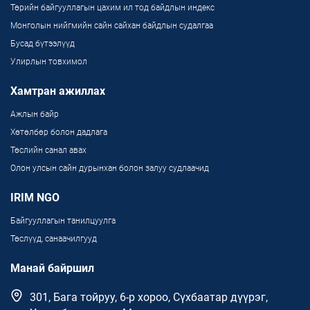
Төрийн байгууллагын цахим ил тод байдлын индекс
Монголын нийгмийн сайн сайхан байдлын судалгаа
Бусад бүтээлүүд
Улирлын товхимол
Хамтран ажиллах
Ажлын байр
Хөтөлбөр болон дадлага
Төслийн санал авах
Олон улсын сайн дурынхан болон залуу судлаачид
IRIM NGO
Байгууллагын танилцуулга
Төслүүд, санаачилгууд
Манай байршил
301, Бага тойруу, 6-р хороо, Сүхбаатар дүүрэг,