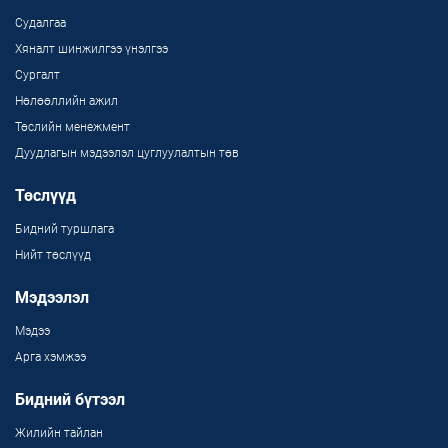
Судалгаа
Хяналт шинжилгээ үнэлгээ
Сургалт
Нөлөөллийн ажил
Төслийн менежмент
Дуудлагын мэдээлэл цуглуулалтын төв
Төслүүд
Бидний туршлага
Нийт төслүүд
Мэдээлэл
Мэдээ
Арга хэмжээ
Бидний бүтээл
Жилийн тайлан