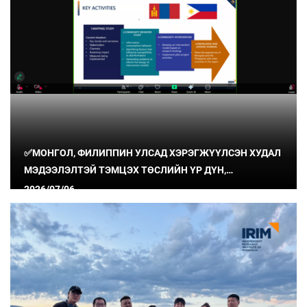
✅МОНГОЛ, ФИЛИППИН УЛСАД ХЭРЭГЖҮҮЛСЭН ХУДАЛ
МЭДЭЭЛЭЛТЭЙ ТЭМЦЭХ ТӨСЛИЙН ҮР ДҮН,
СУРГАМЖИЙГ ХУВААЛЦЛАА
2026/07/06