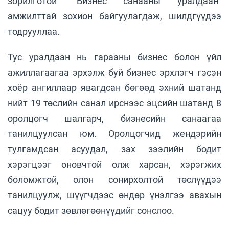
зорилготой “Бизнес санааны уралдаан”
амжилттай зохион байгуулагдаж, шилдгүүдээ
тодрууллаа.
Тус уралдаан нь гарааны бизнес болон үйл
ажиллагаагаа эрхэлж буй бизнес эрхлэгч гэсэн
хоёр ангиллаар явагдсан бөгөөд эхний шатанд
нийт 19 төслийн санал ирснээс эцсийн шатанд 8
оролцогч шалгарч, бизнесийн санаагаа
танилцуулсан юм. Оролцогчид жендэрийн
тулгамдсан асуудал, зах зээлийн бодит
хэрэгцээг оновчтой олж харсан, хэрэгжих
боломжтой, олон сонирхолтой төслүүдээ
танилцуулж, шүүгчдээс өндөр үнэлгээ авахын
сацуу бодит зөвлөгөөнүүдийг сонслоо.