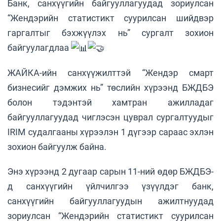
Банк, санхүүгийн байгууллагуудад зориулсан
“Жендэрийн статистикт суурилсан шийдвэр
гаргалтыг бэхжүүлэх нь” сургалт зохион
байгуулагдлаа
ЖАЙКА-ийн санхүүжилттэй “Жендэр смарт
бизнесийг дэмжих нь” төслийн хүрээнд БЖДБЭ
болон тэдэнтэй хамтран ажилладаг
байгууллагуудад чиглэсэн цуврал сургалтуудыг
IRIM судалгааны хүрээлэн 1 дүгээр сараас эхлэн
зохион байгуулж байна.
Энэ хүрээнд 2 дугаар сарын 11-ний өдөр БЖДБЭ-
д санхүүгийн үйлчилгээ үзүүлдэг банк,
санхүүгийн байгууллагуудын ажилтнуудад
зориулсан “Жендэрийн статистикт суурилсан