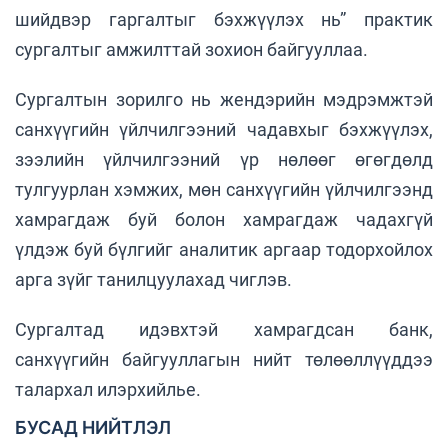
шийдвэр гаргалтыг бэхжүүлэх нь” практик
сургалтыг амжилттай зохион байгууллаа.
Сургалтын зорилго нь жендэрийн мэдрэмжтэй
санхүүгийн үйлчилгээний чадавхыг бэхжүүлэх,
зээлийн үйлчилгээний үр нөлөөг өгөгдөлд
тулгуурлан хэмжих, мөн санхүүгийн үйлчилгээнд
хамрагдаж буй болон хамрагдаж чадахгүй
үлдэж буй бүлгийг аналитик аргаар тодорхойлох
арга зүйг танилцуулахад чиглэв.
Сургалтад идэвхтэй хамрагдсан банк,
санхүүгийн байгууллагын нийт төлөөллүүддээ
талархал илэрхийлье.
БУСАД НИЙТЛЭЛ