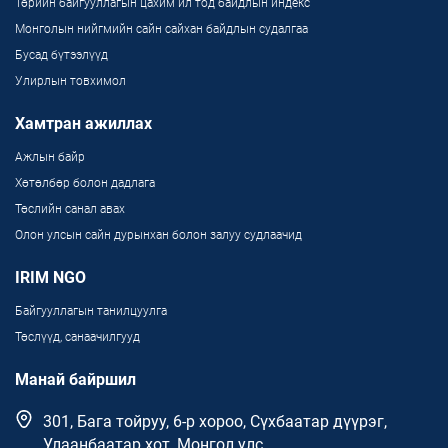
Төрийн байгууллагын цахим ил тод байдлын индекс
Монголын нийгмийн сайн сайхан байдлын судалгаа
Бусад бүтээлүүд
Улирлын товхимол
Хамтран ажиллах
Ажлын байр
Хөтөлбөр болон дадлага
Төслийн санал авах
Олон улсын сайн дурынхан болон залуу судлаачид
IRIM NGO
Байгууллагын танилцуулга
Төслүүд, санаачилгууд
Манай байршил
301, Бага тойруу, 6-р хороо, Сүхбаатар дүүрэг,
Улаанбаатар хот, Монгол улс