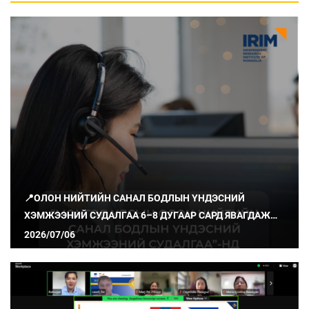
📍ОЛОН НИЙТИЙН САНАЛ БОДЛЫН ҮНДЭСНИЙ
ХЭМЖЭЭНИЙ СУДАЛГАА 6–8 ДУГААР САРД ЯВАГДАЖ
БАЙНА
2026/07/06