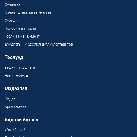
Судалгаа
Хяналт шинжилгээ үнэлгээ
Сургалт
Нөлөөллийн ажил
Төслийн менежмент
Дуудлагын мэдээлэл цуглуулалтын төв
Төслүүд
Бидний туршлага
Нийт төслүүд
Мэдээлэл
Мэдээ
Арга хэмжээ
Бидний бүтээл
Жилийн тайлан