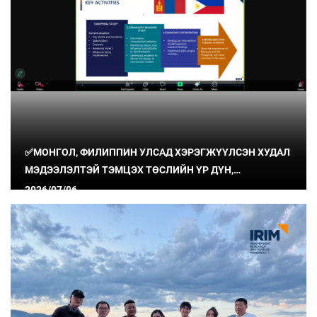
✅МОНГОЛ, ФИЛИППИН УЛСАД ХЭРЭГЖҮҮЛСЭН ХУДАЛ
МЭДЭЭЛЭЛТЭЙ ТЭМЦЭХ ТӨСЛИЙН ҮР ДҮН,
СУРГАМЖИЙГ ХУВААЛЦЛАА
2026/07/06