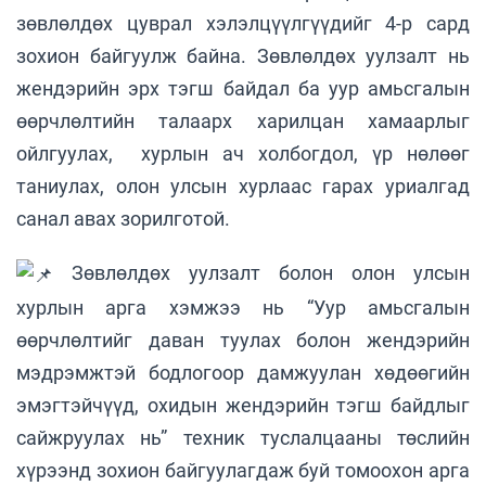
зөвлөлдөх цуврал хэлэлцүүлгүүдийг 4-р сард
зохион байгуулж байна. Зөвлөлдөх уулзалт нь
жендэрийн эрх тэгш байдал ба уур амьсгалын
өөрчлөлтийн талаарх харилцан хамаарлыг
ойлгуулах, хурлын ач холбогдол, үр нөлөөг
таниулах, олон улсын хурлаас гарах уриалгад
санал авах зорилготой.
Зөвлөлдөх уулзалт болон олон улсын
хурлын арга хэмжээ нь “Уур амьсгалын
өөрчлөлтийг даван туулах болон жендэрийн
мэдрэмжтэй бодлогоор дамжуулан хөдөөгийн
эмэгтэйчүүд, охидын жендэрийн тэгш байдлыг
сайжруулах нь” техник туслалцааны төслийн
хүрээнд зохион байгуулагдаж буй томоохон арга