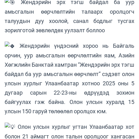
Жендэрийн эрх тэгш байдал ба уур
амьсгалын өөрчлөлтийн талаарх оролцогч
талуудын дуу хоолой, санал бодлыг тусгах
зорилготой зөвлөлдөх уулзалт боллоо
Жендэрийн үндэсний хороо нь Байгаль
орчин, уур амьсгалын өөрчлөлтийн яам, Азийн
Хөгжлийн Банктай хамтран “Жендэрийн эрх тэгш
байдал ба уур амьсгалын өөрчлөлт” сэдэвт олон
улсын хурлыг Улаанбаатар хотноо 2025 оны 5
дугаар сарын 22-23-ны өдрүүдэд зохион
байгуулах гэж байна. Олон улсын хуралд 15
улсын 150 гаруй төлөөлөл оролцох юм.
Олон улсын хурлыг угтан Улаанбаатар хот
болон 21 аймагт олон талын оролцоог хангасан