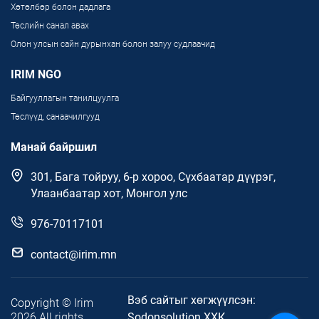
Хөтөлбөр болон дадлага
Төслийн санал авах
Олон улсын сайн дурынхан болон залуу судлаачид
IRIM NGO
Байгууллагын танилцуулга
Төслүүд, санаачилгууд
Манай байршил
301, Бага тойруу, 6-р хороо, Сүхбаатар дүүрэг,
Улаанбаатар хот, Монгол улс
976-70117101
contact@irim.mn
Вэб сайтыг хөгжүүлсэн:
Copyright © Irim
2026 All rights
Sodonsolution ХХК