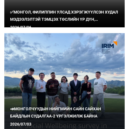
✅МОНГОЛ, ФИЛИППИН УЛСАД ХЭРЭГЖҮҮЛСЭН ХУДАЛ
МЭДЭЭЛЭЛТЭЙ ТЭМЦЭХ ТӨСЛИЙН ҮР ДҮН,
СУРГАМЖИЙГ ХУВААЛЦЛАА
2026/07/06
📣МОНГОЛЧУУДЫН НИЙГМИЙН САЙН САЙХАН
БАЙДЛЫН СУДАЛГАА-2 ҮРГЭЛЖИЛЖ БАЙНА
2026/07/03