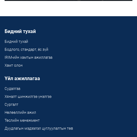
Бидний тухай
Бидний тухай
Бодлого, стандарт, ёс зүй
IRIM-ийн хамтын ажиллагаа
Хамт олон
Үйл ажиллагаа
Судалгаа
Хяналт шинжилгээ үнэлгээ
Сургалт
Нөлөөллийн ажил
Төслийн менежмент
Дуудлагын мэдээлэл цуглуулалтын төв