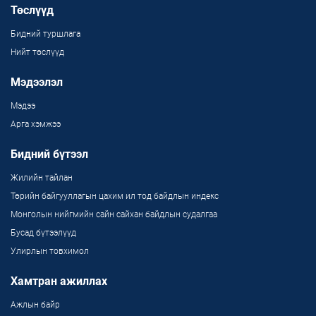
Төслүүд
Бидний туршлага
Нийт төслүүд
Мэдээлэл
Мэдээ
Арга хэмжээ
Бидний бүтээл
Жилийн тайлан
Төрийн байгууллагын цахим ил тод байдлын индекс
Монголын нийгмийн сайн сайхан байдлын судалгаа
Бусад бүтээлүүд
Улирлын товхимол
Хамтран ажиллах
Ажлын байр