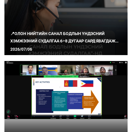
📍ОЛОН НИЙТИЙН САНАЛ БОДЛЫН ҮНДЭСНИЙ
ХЭМЖЭЭНИЙ СУДАЛГАА 6–8 ДУГААР САРД ЯВАГДАЖ
БАЙНА
2026/07/06