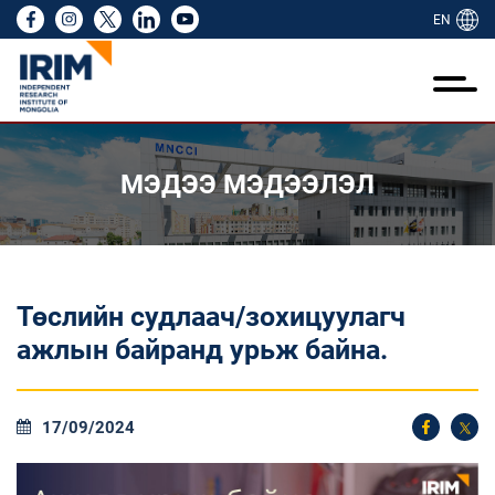
EN
ий тухай
ажиллагаа
идний тухай
йл ажиллагаа
өслүүд
эдээлэл
идний бүтээл
амтран ажиллах
RIM NGO
ий тухай
лгаа
ий туршлага
ээ
йн тайлан
н байр
ууллагын танилцуулга
МЭДЭЭ МЭДЭЭЛЭЛ
үүд
йн байгууллагын цахим ил тод байдлын
ого, стандарт, ёс зүй
лт шинжилгээ үнэлгээ
 төслүүд
 хэмжээ
лбөр болон дадлага
үүд, санаачилгууд
екс
олын нийгмийн сайн сайхан байдлын
элэл
-ийн хамтын ажиллагаа
алт
ийн санал авах
лгаа
 улсын сайн дурынхан болон залуу
Төслийн судлаач/зохицуулагч
 олон
өллийн ажил
д бүтээлүүд
ий бүтээл
аачид
ажлын байранд урьж байна.
ийн менежмент
лын товхимол
ран ажиллах
лагын мэдээлэл цуглуулалтын төв
17/09/2024
 NGO