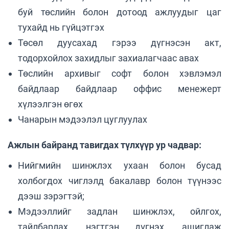
буй төслийн болон дотоод ажлуудыг цаг
тухайд нь гүйцэтгэх
Төсөл дуусахад гэрээ дүгнэсэн акт,
тодорхойлох захидлыг захиалагчаас авах
Төслийн архивыг софт болон хэвлэмэл
байдлаар байдлаар оффис менежерт
хүлээлгэн өгөх
Чанарын мэдээлэл цуглуулах
Ажлын байранд тавигдах түлхүүр ур чадвар:
Нийгмийн шинжлэх ухаан болон бусад
холбогдох чиглэлд бакалавр болон түүнээс
дээш зэрэгтэй;
Мэдээллийг задлан шинжлэх, ойлгох,
тайлбарлах, нэгтгэн дүгнэх, ашиглаж