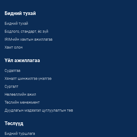
Бидний тухай
Бидний тухай
Бодлого, стандарт, ёс зүй
IRIM-ийн хамтын ажиллагаа
Хамт олон
Үйл ажиллагаа
Судалгаа
Хяналт шинжилгээ үнэлгээ
Сургалт
Нөлөөллийн ажил
Төслийн менежмент
Дуудлагын мэдээлэл цуглуулалтын төв
Төслүүд
Бидний туршлага