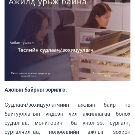
Ажлын байрны зорилго:
Судлаач/зохицуулагчийн ажлын байр нь
байгууллагын үндсэн үйл ажиллагаа болох
судалгаа, мониторинг ба үнэлгээ, сургалт,
сурталчилгаа, нөлөөллийн ажлыг зохион