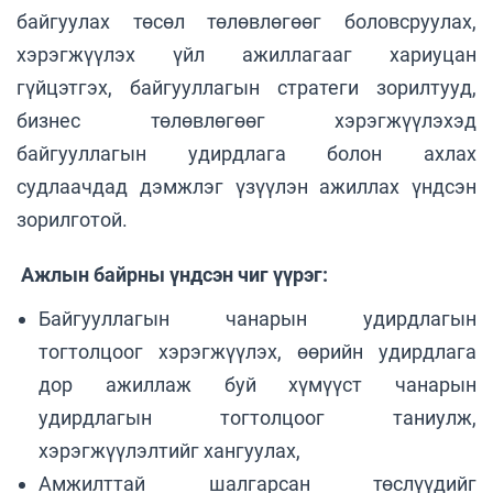
байгуулах төсөл төлөвлөгөөг боловсруулах,
хэрэгжүүлэх үйл ажиллагааг хариуцан
гүйцэтгэх, байгууллагын стратеги зорилтууд,
бизнес төлөвлөгөөг хэрэгжүүлэхэд
байгууллагын удирдлага болон ахлах
судлаачдад дэмжлэг үзүүлэн ажиллах үндсэн
зорилготой.
Ажлын байрны үндсэн чиг үүрэг:
Байгууллагын чанарын удирдлагын
тогтолцоог хэрэгжүүлэх, өөрийн удирдлага
дор ажиллаж буй хүмүүст чанарын
удирдлагын тогтолцоог таниулж,
хэрэгжүүлэлтийг хангуулах,
Амжилттай шалгарсан төслүүдийг