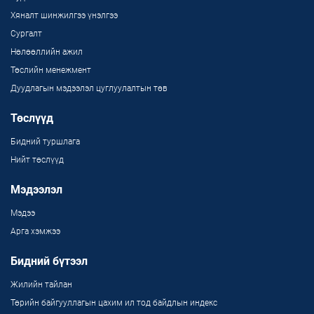
Хяналт шинжилгээ үнэлгээ
Сургалт
Нөлөөллийн ажил
Төслийн менежмент
Дуудлагын мэдээлэл цуглуулалтын төв
Төслүүд
Бидний туршлага
Нийт төслүүд
Мэдээлэл
Мэдээ
Арга хэмжээ
Бидний бүтээл
Жилийн тайлан
Төрийн байгууллагын цахим ил тод байдлын индекс