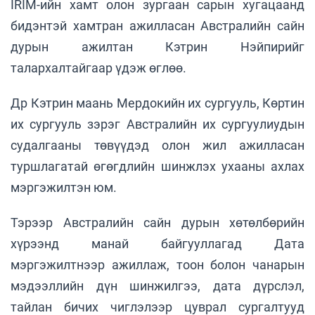
IRIM-ийн хамт олон зургаан сарын хугацаанд
бидэнтэй хамтран ажилласан Австралийн сайн
дурын ажилтан Кэтрин Нэйпирийг
талархалтайгаар үдэж өглөө.
Др Кэтрин маань Мердокийн их сургууль, Көртин
их сургууль зэрэг Австралийн их сургуулиудын
судалгааны төвүүдэд олон жил ажилласан
туршлагатай өгөгдлийн шинжлэх ухааны ахлах
мэргэжилтэн юм.
Тэрээр Австралийн сайн дурын хөтөлбөрийн
хүрээнд манай байгууллагад Дата
мэргэжилтнээр ажиллаж, тоон болон чанарын
мэдээллийн дүн шинжилгээ, дата дүрслэл,
тайлан бичих чиглэлээр цуврал сургалтууд