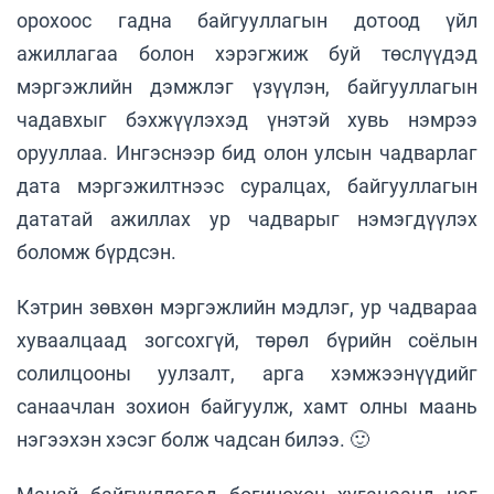
орохоос гадна байгууллагын дотоод үйл
ажиллагаа болон хэрэгжиж буй төслүүдэд
мэргэжлийн дэмжлэг үзүүлэн, байгууллагын
чадавхыг бэхжүүлэхэд үнэтэй хувь нэмрээ
орууллаа. Ингэснээр бид олон улсын чадварлаг
дата мэргэжилтнээс суралцах, байгууллагын
дататай ажиллах ур чадварыг нэмэгдүүлэх
боломж бүрдсэн.
Кэтрин зөвхөн мэргэжлийн мэдлэг, ур чадвараа
хуваалцаад зогсохгүй, төрөл бүрийн соёлын
солилцооны уулзалт, арга хэмжээнүүдийг
санаачлан зохион байгуулж, хамт олны маань
нэгээхэн хэсэг болж чадсан билээ. 🙂