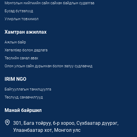
Монголын нийгмийн сайн сайхан байдлын судалгаа
Бусад бүтээлүүд
Улирлын товхимол
Хамтран ажиллах
Ажлын байр
Хөтөлбөр болон дадлага
Төслийн санал авах
Олон улсын сайн дурынхан болон залуу судлаачид
IRIM NGO
Байгууллагын танилцуулга
Төслүүд, санаачилгууд
Манай байршил
301, Бага тойруу, 6-р хороо, Сүхбаатар дүүрэг,
Улаанбаатар хот, Монгол улс