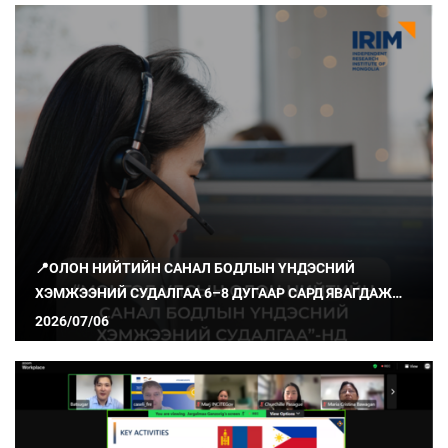
📍ОЛОН НИЙТИЙН САНАЛ БОДЛЫН ҮНДЭСНИЙ
ХЭМЖЭЭНИЙ СУДАЛГАА 6–8 ДУГААР САРД ЯВАГДАЖ
БАЙНА
2026/07/06