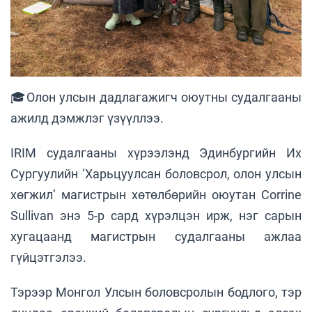
🎓Олон улсын дадлагажигч оюутны судалгааны
ажилд дэмжлэг үзүүллээ.
IRIM судалгааны хүрээлэнд Эдинбургийн Их
Сургуулийн ‘Харьцуулсан боловсрол, олон улсын
хөгжил’ магистрын хөтөлбөрийн оюутан Corrine
Sullivan энэ 5-р сард хүрэлцэн ирж, нэг сарын
хугацаанд магистрын судалгааны ажлаа
гүйцэтгэлээ.
Тэрээр Монгол Улсын боловсролын бодлого, тэр