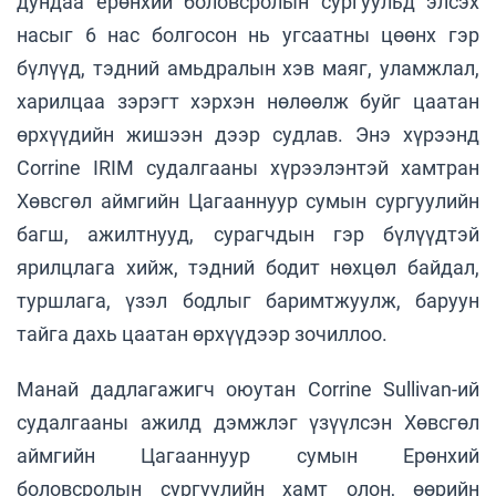
дундаа ерөнхий боловсролын сургуульд элсэх
насыг 6 нас болгосон нь угсаатны цөөнх гэр
бүлүүд, тэдний амьдралын хэв маяг, уламжлал,
харилцаа зэрэгт хэрхэн нөлөөлж буйг цаатан
өрхүүдийн жишээн дээр судлав. Энэ хүрээнд
Corrine IRIM судалгааны хүрээлэнтэй хамтран
Хөвсгөл аймгийн Цагааннуур сумын сургуулийн
багш, ажилтнууд, сурагчдын гэр бүлүүдтэй
ярилцлага хийж, тэдний бодит нөхцөл байдал,
туршлага, үзэл бодлыг баримтжуулж, баруун
тайга дахь цаатан өрхүүдээр зочиллоо.
Манай дадлагажигч оюутан Corrine Sullivan-ий
судалгааны ажилд дэмжлэг үзүүлсэн Хөвсгөл
аймгийн Цагааннуур сумын Ерөнхий
боловсролын сургуулийн хамт олон, өөрийн