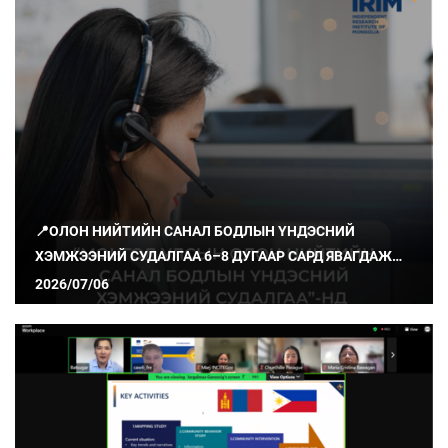
📍ОЛОН НИЙТИЙН САНАЛ БОДЛЫН ҮНДЭСНИЙ
ХЭМЖЭЭНИЙ СУДАЛГАА 6–8 ДУГААР САРД ЯВАГДАЖ
БАЙНА
2026/07/06