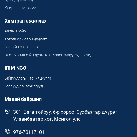
Улирлын товхимол
Хамтран ажиллах
Ажлын байр
Хөтөлбөр болон дадлага
Төслийн санал авах
Олон улсын сайн дурынхан болон залуу судлаачид
IRIM NGO
Байгууллагын танилцуулга
Төслүүд, санаачилгууд
Манай байршил
301, Бага тойруу, 6-р хороо, Сүхбаатар дүүрэг,
Улаанбаатар хот, Монгол улс
976-70117101