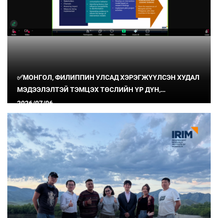
✅МОНГОЛ, ФИЛИППИН УЛСАД ХЭРЭГЖҮҮЛСЭН ХУДАЛ
МЭДЭЭЛЭЛТЭЙ ТЭМЦЭХ ТӨСЛИЙН ҮР ДҮН,
СУРГАМЖИЙГ ХУВААЛЦЛАА
2026/07/06