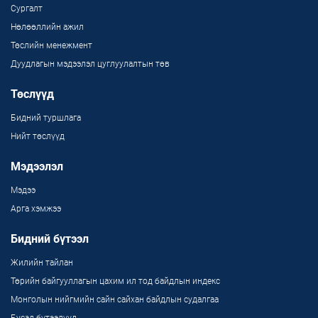
Сургалт
Нөлөөллийн ажил
Төслийн менежмент
Дуудлагын мэдээлэл цуглуулалтын төв
Төслүүд
Бидний туршлага
Нийт төслүүд
Мэдээлэл
Мэдээ
Арга хэмжээ
Бидний бүтээл
Жилийн тайлан
Төрийн байгууллагын цахим ил тод байдлын индекс
Монголын нийгмийн сайн сайхан байдлын судалгаа
Бусад бүтээлүүд