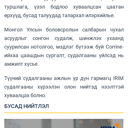
туршлага, үзэл бодлоо хуваалцсан цаатан
өрхүүд, бусад талуудад талархал илэрхийлье.
Монгол Улсын боловсролын салбарын чухал
асуудлыг сонгон судалж, шинжлэх ухаанд
суурилсан нотолгоо, мэдлэг бүтээж буй Corrine-
ийхаа цаашдын сургалт, судалгааны үйлсэд нь
амжилт хүсье.
Түүний судалгааны ажлын үр дүн гармагц IRIM
судалгааны хүрээлэн олон нийтэд нээлттэй
хуваалцах болно.
БУСАД НИЙТЛЭЛ