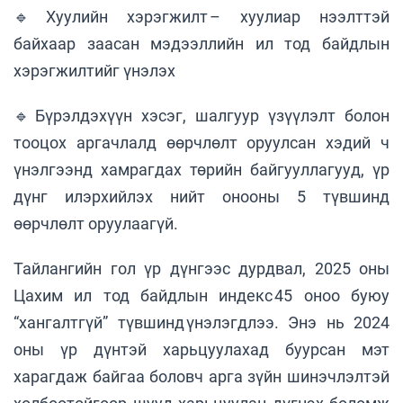
🔹Хуулийн хэрэгжилт – хуулиар нээлттэй
байхаар заасан мэдээллийн ил тод байдлын
хэрэгжилтийг үнэлэх
🔹Бүрэлдэхүүн хэсэг, шалгуур үзүүлэлт болон
тооцох аргачлалд өөрчлөлт оруулсан хэдий ч
үнэлгээнд хамрагдах төрийн байгууллагууд, үр
дүнг илэрхийлэх нийт онооны 5 түвшинд
өөрчлөлт оруулаагүй.
Тайлангийн гол үр дүнгээс дурдвал, 2025 оны
Цахим ил тод байдлын индекс 45 оноо буюу
“хангалтгүй” түвшинд үнэлэгдлээ. Энэ нь 2024
оны үр дүнтэй харьцуулахад буурсан мэт
харагдаж байгаа боловч арга зүйн шинэчлэлтэй