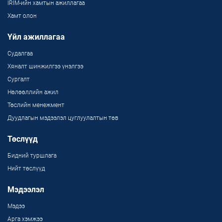
IRIM-ийн хамтын ажиллагаа
Хамт олон
Үйл ажиллагаа
Судалгаа
Хяналт шинжилгээ үнэлгээ
Сургалт
Нөлөөллийн ажил
Төслийн менежмент
Дуудлагын мэдээлэл цуглуулалтын төв
Төслүүд
Бидний туршлага
Нийт төслүүд
Мэдээлэл
Мэдээ
Арга хэмжээ