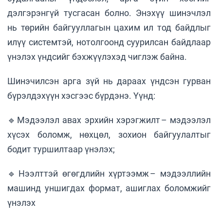
дэлгэрэнгүй тусгасан болно. Энэхүү шинэчлэл
нь төрийн байгууллагын цахим ил тод байдлыг
илүү системтэй, нотолгоонд суурилсан байдлаар
үнэлэх үндсийг бэхжүүлэхэд чиглэж байна.
Шинэчилсэн арга зүй нь дараах үндсэн гурван
бүрэлдэхүүн хэсгээс бүрдэнэ. Үүнд:
🔹Мэдээлэл авах эрхийн хэрэгжилт – мэдээлэл
хүсэх боломж, нөхцөл, зохион байгуулалтыг
бодит туршилтаар үнэлэх;
🔹Нээлттэй өгөгдлийн хүртээмж – мэдээллийн
машинд уншигдах формат, ашиглах боломжийг
үнэлэх