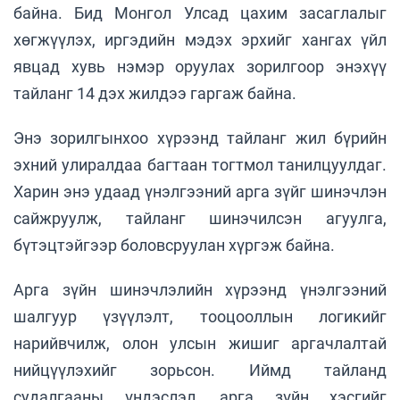
байна. Бид Монгол Улсад цахим засаглалыг
хөгжүүлэх, иргэдийн мэдэх эрхийг хангах үйл
явцад хувь нэмэр оруулах зорилгоор энэхүү
тайланг 14 дэх жилдээ гаргаж байна.
Энэ зорилгынхоо хүрээнд тайланг жил бүрийн
эхний улиралдаа багтаан тогтмол танилцуулдаг.
Харин энэ удаад үнэлгээний арга зүйг шинэчлэн
сайжруулж, тайланг шинэчилсэн агуулга,
бүтэцтэйгээр боловсруулан хүргэж байна.
Арга зүйн шинэчлэлийн хүрээнд үнэлгээний
шалгуур үзүүлэлт, тооцооллын логикийг
нарийвчилж, олон улсын жишиг аргачлалтай
нийцүүлэхийг зорьсон. Иймд тайланд
судалгааны үндэслэл, арга зүйн хэсгийг