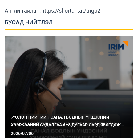
Англи тайлан: https://shorturl.at/tngp2
БУСАД НИЙТЛЭЛ
📍ОЛОН НИЙТИЙН САНАЛ БОДЛЫН ҮНДЭСНИЙ
ХЭМЖЭЭНИЙ СУДАЛГАА 6–8 ДУГААР САРД ЯВАГДАЖ
БАЙНА
2026/07/06