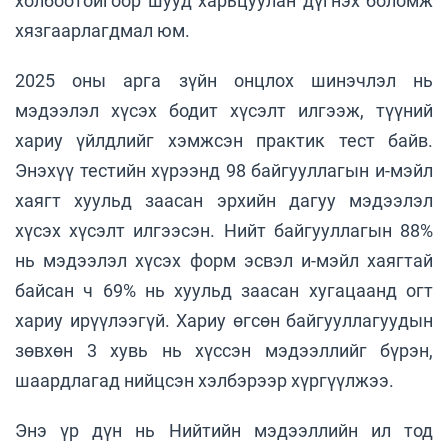
холбоотойгоор шууд харьцуулан дүгнэх боломж
хязгаарлагдмал юм.
2025 оны арга зүйн онцлох шинэчлэл нь
мэдээлэл хүсэх бодит хүсэлт илгээж, түүний
хариу үйлдлийг хэмжсэн практик тест байв.
Энэхүү тестийн хүрээнд 98 байгууллагын и-мэйл
хаягт хуульд заасан эрхийн дагуу мэдээлэл
хүсэх хүсэлт илгээсэн. Нийт байгууллагын 88%
нь мэдээлэл хүсэх форм эсвэл и-мэйл хаягтай
байсан ч 69% нь хуульд заасан хугацаанд огт
хариу ирүүлээгүй. Хариу өгсөн байгууллагуудын
зөвхөн 3 хувь нь хүссэн мэдээллийг бүрэн,
шаардлагад нийцсэн хэлбэрээр хүргүүлжээ.
Энэ үр дүн нь Нийтийн мэдээллийн ил тод