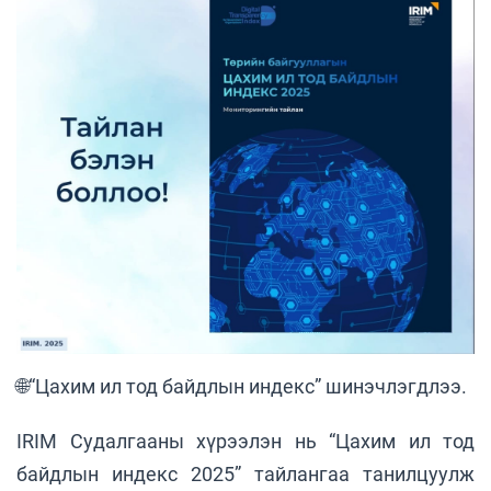
🌐“Цахим ил тод байдлын индекс” шинэчлэгдлээ.
IRIM Судалгааны хүрээлэн нь “Цахим ил тод
байдлын индекс 2025” тайлангаа танилцуулж