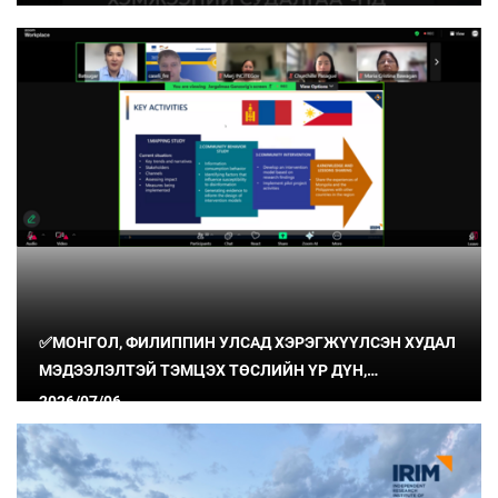
✅МОНГОЛ, ФИЛИППИН УЛСАД ХЭРЭГЖҮҮЛСЭН ХУДАЛ
МЭДЭЭЛЭЛТЭЙ ТЭМЦЭХ ТӨСЛИЙН ҮР ДҮН,
СУРГАМЖИЙГ ХУВААЛЦЛАА
2026/07/06