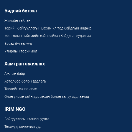
Бидний бүтээл
Жилийн тайлан
Төрийн байгууллагын цахим ил тод байдлын индекс
Монголын нийгмийн сайн сайхан байдлын судалгаа
Бусад бүтээлүүд
Улирлын товхимол
Хамтран ажиллах
Ажлын байр
Хөтөлбөр болон дадлага
Төслийн санал авах
Олон улсын сайн дурынхан болон залуу судлаачид
IRIM NGO
Байгууллагын танилцуулга
Төслүүд, санаачилгууд