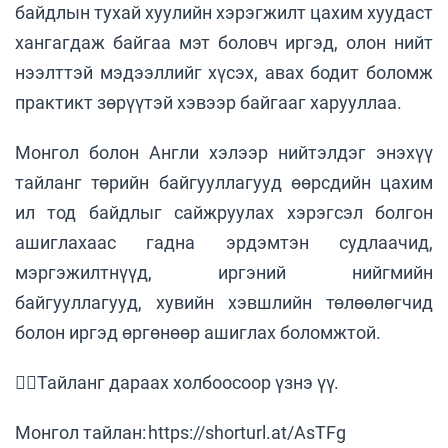
байдлын тухай хуулийн хэрэгжилт цахим хуудаст
хангагдаж байгаа мэт боловч иргэд, олон нийт
нээлттэй мэдээллийг хүсэх, авах бодит боломж
практикт зөрүүтэй хэвээр байгааг харууллаа.
Монгол болон Англи хэлээр нийтэлдэг энэхүү
тайланг төрийн байгууллагууд өөрсдийн цахим
ил тод байдлыг сайжруулах хэрэгсэл болгон
ашиглахаас гадна эрдэмтэн судлаачид,
мэргэжилтнүүд, иргэний нийгмийн
байгууллагууд, хувийн хэвшлийн төлөөлөгчид
болон иргэд өргөнөөр ашиглах боломжтой.
👇🏻Тайланг дараах холбоосоор үзнэ үү.
Монгол тайлан: https://shorturl.at/AsTFg