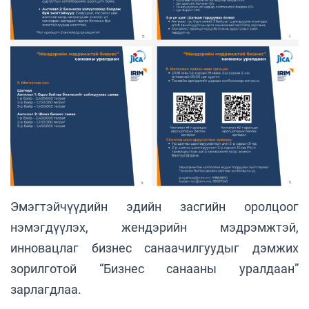
Эмэгтэйчүүдийн эдийн засгийн оролцоог
нэмэгдүүлэх, жендэрийн мэдрэмжтэй,
инновацлаг бизнес санаачилгуудыг дэмжих
зорилготой “Бизнес санааны уралдаан”
зарлагдлаа.