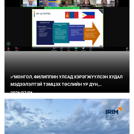
✅МОНГОЛ, ФИЛИППИН УЛСАД ХЭРЭГЖҮҮЛСЭН ХУДАЛ
МЭДЭЭЛЭЛТЭЙ ТЭМЦЭХ ТӨСЛИЙН ҮР ДҮН,
СУРГАМЖИЙГ ХУВААЛЦЛАА
2026/07/06