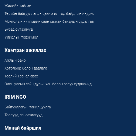
Жилийн тайлан
Төрийн байгууллагын цахим ил тод байдлын индекс
Монголын нийгмийн сайн сайхан байдлын судалгаа
Бусад бүтээлүүд
Улирлын товхимол
Хамтран ажиллах
Ажлын байр
Хөтөлбөр болон дадлага
Төслийн санал авах
Олон улсын сайн дурынхан болон залуу судлаачид
IRIM NGO
Байгууллагын танилцуулга
Төслүүд, санаачилгууд
Манай байршил