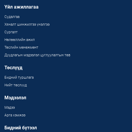
Үйл ажиллагаа
Судалгаа
Хяналт шинжилгээ үнэлгээ
Сургалт
Нөлөөллийн ажил
Төслийн менежмент
Дуудлагын мэдээлэл цуглуулалтын төв
Төслүүд
Бидний туршлага
Нийт төслүүд
Мэдээлэл
Мэдээ
Арга хэмжээ
Бидний бүтээл