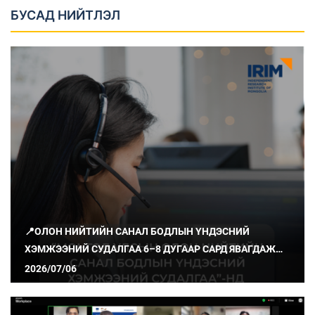
БУСАД НИЙТЛЭЛ
📍ОЛОН НИЙТИЙН САНАЛ БОДЛЫН ҮНДЭСНИЙ
ХЭМЖЭЭНИЙ СУДАЛГАА 6–8 ДУГААР САРД ЯВАГДАЖ
БАЙНА
2026/07/06