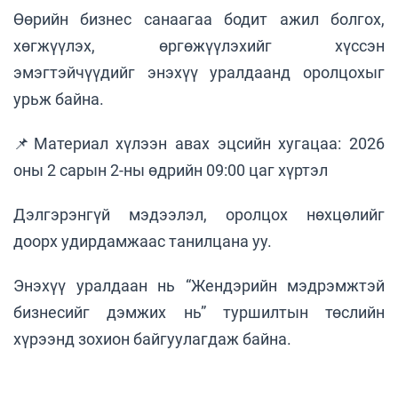
Өөрийн бизнес санаагаа бодит ажил болгох,
хөгжүүлэх, өргөжүүлэхийг хүссэн
эмэгтэйчүүдийг энэхүү уралдаанд оролцохыг
урьж байна.
📌Материал хүлээн авах эцсийн хугацаа: 2026
оны 2 сарын 2-ны өдрийн 09:00 цаг хүртэл
Дэлгэрэнгүй мэдээлэл, оролцох нөхцөлийг
доорх удирдамжаас танилцана уу.
Энэхүү уралдаан нь “Жендэрийн мэдрэмжтэй
бизнесийг дэмжих нь” туршилтын төслийн
хүрээнд зохион байгуулагдаж байна.