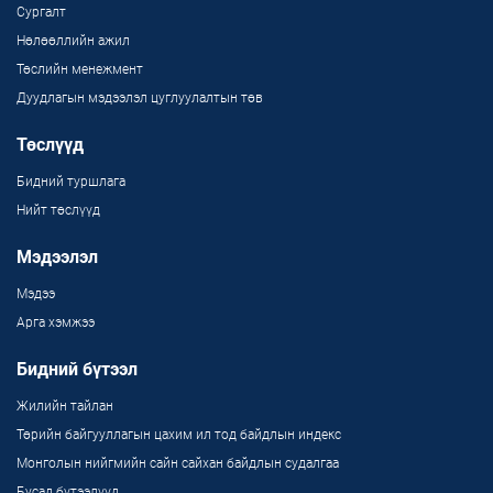
Сургалт
Нөлөөллийн ажил
Төслийн менежмент
Дуудлагын мэдээлэл цуглуулалтын төв
Төслүүд
Бидний туршлага
Нийт төслүүд
Мэдээлэл
Мэдээ
Арга хэмжээ
Бидний бүтээл
Жилийн тайлан
Төрийн байгууллагын цахим ил тод байдлын индекс
Монголын нийгмийн сайн сайхан байдлын судалгаа
Бусад бүтээлүүд