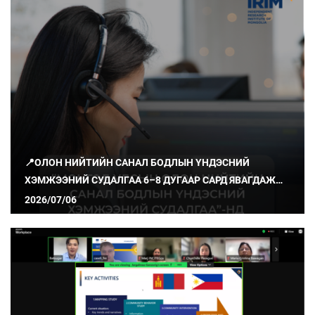
📍ОЛОН НИЙТИЙН САНАЛ БОДЛЫН ҮНДЭСНИЙ
ХЭМЖЭЭНИЙ СУДАЛГАА 6–8 ДУГААР САРД ЯВАГДАЖ
БАЙНА
2026/07/06