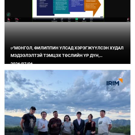
✅МОНГОЛ, ФИЛИППИН УЛСАД ХЭРЭГЖҮҮЛСЭН ХУДАЛ
МЭДЭЭЛЭЛТЭЙ ТЭМЦЭХ ТӨСЛИЙН ҮР ДҮН,
СУРГАМЖИЙГ ХУВААЛЦЛАА
2026/07/06