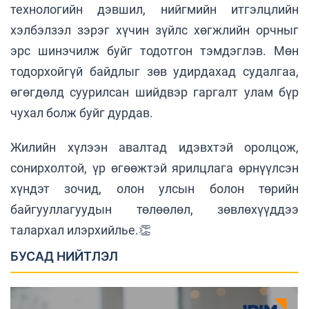
технологийн дэвшил, нийгмийн итгэлцлийн
хэлбэлзэл зэрэг хүчин зүйлс хөгжлийн орчныг
эрс шинэчилж буйг тодотгон тэмдэглэв. Мөн
тодорхойгүй байдлыг зөв удирдахад судалгаа,
өгөгдөлд суурилсан шийдвэр гаргалт улам бүр
чухал болж буйг дурдав.
Жилийн хүлээн авалтад идэвхтэй оролцож,
сонирхолтой, үр өгөөжтэй ярилцлага өрнүүлсэн
хүндэт зочид, олон улсын болон төрийн
байгууллагуудын төлөөлөл, зөвлөхүүддээ
талархал илэрхийлье.👏
БУСАД НИЙТЛЭЛ