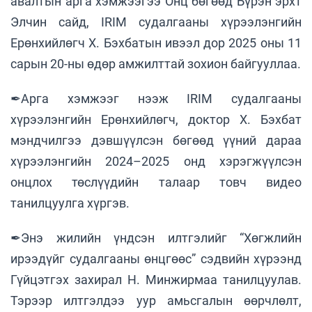
авалтын арга хэмжээгээ Онц бөгөөд Бүрэн эрхт
Элчин сайд, IRIM судалгааны хүрээлэнгийн
Ерөнхийлөгч Х. Бэхбатын ивээл дор 2025 оны 11
сарын 20-ны өдөр амжилттай зохион байгууллаа.
✒Арга хэмжээг нээж IRIM судалгааны
хүрээлэнгийн Ерөнхийлөгч, доктор Х. Бэхбат
мэндчилгээ дэвшүүлсэн бөгөөд үүний дараа
хүрээлэнгийн 2024–2025 онд хэрэгжүүлсэн
онцлох төслүүдийн талаар товч видео
танилцуулга хүргэв.
✒Энэ жилийн үндсэн илтгэлийг “Хөгжлийн
ирээдүйг судалгааны өнцгөөс” сэдвийн хүрээнд
Гүйцэтгэх захирал Н. Минжирмаа танилцуулав.
Тэрээр илтгэлдээ уур амьсгалын өөрчлөлт,