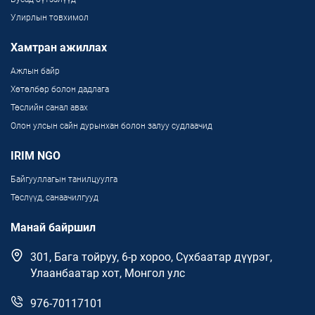
Улирлын товхимол
Хамтран ажиллах
Ажлын байр
Хөтөлбөр болон дадлага
Төслийн санал авах
Олон улсын сайн дурынхан болон залуу судлаачид
IRIM NGO
Байгууллагын танилцуулга
Төслүүд, санаачилгууд
Манай байршил
301, Бага тойруу, 6-р хороо, Сүхбаатар дүүрэг,
Улаанбаатар хот, Монгол улс
976-70117101