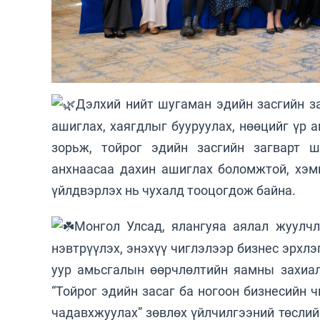
Дэлхий нийт шугаман эдийн засгийн за
ашиглах, хаягдлыг бууруулах, нөөцийг үр 
зорьж, тойрог эдийн засгийн загварт 
анхнаасаа дахин ашиглах боломжтой, хэмн
үйлдвэрлэх нь чухалд тооцогдож байна.
Монгол Улсад, ялангуяа аялал жуулч
нэвтрүүлэх, энэхүү чиглэлээр бизнес эрхл
уур амьсгалын өөрчлөлтийн яамны захиал
“Тойрог эдийн засаг ба ногоон бизнесийн 
чадавхжуулах” зөвлөх үйлчилгээний төслийг