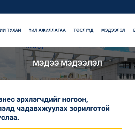
ИЙ ТУХАЙ
ҮЙЛ АЖИЛЛАГАА
ТӨСЛҮҮД
МЭДЭЭЛЭЛ
МЭДЭЭ МЭДЭЭЛЭЛ
знес эрхлэгчдийг ногоон,
глэлд чадавхжуулах зорилготой
слаа.