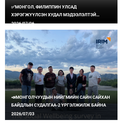
✅МОНГОЛ, ФИЛИППИН УЛСАД
ХЭРЭГЖҮҮЛСЭН ХУДАЛ МЭДЭЭЛЭЛТЭЙ
ТЭМЦЭХ ТӨСЛИЙН ҮР ДҮН, СУРГАМЖИЙГ
2026/07/06
ХУВААЛЦЛАА
📣МОНГОЛЧУУДЫН НИЙГМИЙН САЙН САЙХАН
БАЙДЛЫН СУДАЛГАА-2 ҮРГЭЛЖИЛЖ БАЙНА
2026/07/03