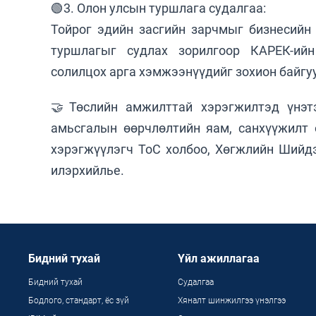
🟢3. Олон улсын туршлага судалгаа:
Тойрог эдийн засгийн зарчмыг бизнесийн
туршлагыг судлах зорилгоор КАРЕК-ийн
солилцох арга хэмжээнүүдийг зохион байгу
🤝Төслийн амжилттай хэрэгжилтэд үнэтэ
амьсгалын өөрчлөлтийн яам, санхүүжилт 
хэрэгжүүлэгч ТоС холбоо, Хөгжлийн Шийдэ
илэрхийлье.
Бидний тухай
Үйл ажиллагаа
Бидний тухай
Судалгаа
Бодлого, стандарт, ёс зүй
Хяналт шинжилгээ үнэлгээ