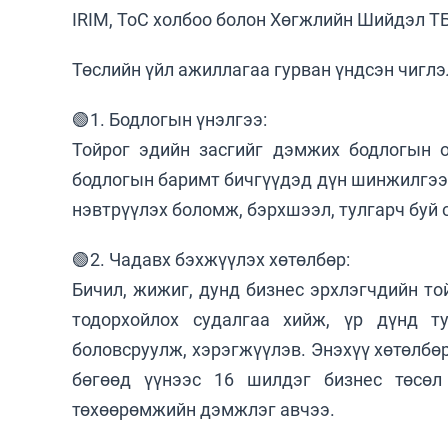
IRIM, ТоС холбоо болон Хөгжлийн Шийдэл 
Төслийн үйл ажиллагаа гурван үндсэн чиглэ
🟢1. Бодлогын үнэлгээ:
Тойрог эдийн засгийг дэмжих бодлогын о
бодлогын баримт бичгүүдэд дүн шинжилгээ 
нэвтрүүлэх боломж, бэрхшээл, тулгарч буй
🟢2. Чадавх бэхжүүлэх хөтөлбөр:
Бичил, жижиг, дунд бизнес эрхлэгчдийн то
тодорхойлох судалгаа хийж, үр дүнд ту
боловсруулж, хэрэгжүүлэв. Энэхүү хөтөлбө
бөгөөд үүнээс 16 шилдэг бизнес төсөл
төхөөрөмжийн дэмжлэг авчээ.