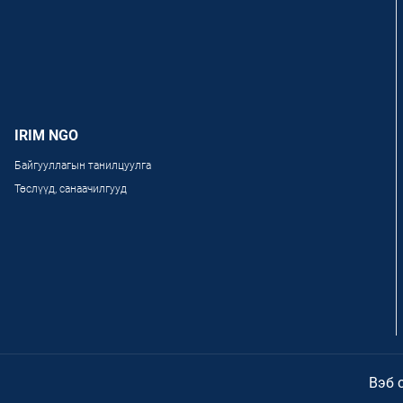
IRIM NGO
Байгууллагын танилцуулга
Төслүүд, санаачилгууд
Вэб 