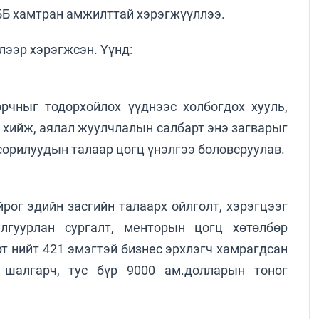
ТББ хамтран амжилттай хэрэгжүүллээ.
лээр хэрэгжсэн. Үүнд:
рчныг тодорхойлох үүднээс холбогдох хууль,
хийж, аялал жуулчлалын салбарт энэ загварыг
 сорилуудын талаар цогц үнэлгээ боловсруулав.
йрог эдийн засгийн талаарх ойлголт, хэрэгцээг
лгуурлан сургалт, менторын цогц хөтөлбөр
рт нийт 421 эмэгтэй бизнес эрхлэгч хамрагдсан
 шалгарч, тус бүр 9000 ам.долларын тоног