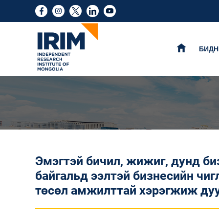
БИДН
Эмэгтэй бичил, жижиг, дунд би
байгальд ээлтэй бизнесийн чи
төсөл амжилттай хэрэгжиж дуу