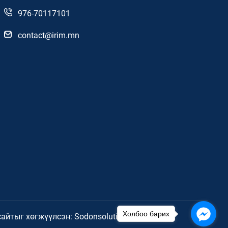
976-70117101
contact@irim.mn
Холбоо барих
сайтыг хөгжүүлсэн: Sodonsolution ХХК