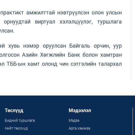
 практикт амжилттай нэвтрүүлсэн олон улсын
 орнуудтай виртуал хэлэлцүүлэг, туршлага
улсан.
й хувь нэмэр оруулсан Байгаль орчин, уур
олгосон Азийн Хөгжлийн Банк болон хамтран
л ТББ-ын хамт олонд чин сэтгэлийн талархал
Төслүүд
Мэдээлэл
Бидний туршлага
Мэдээ
Нийт төслүүд
Арга хэмжээ