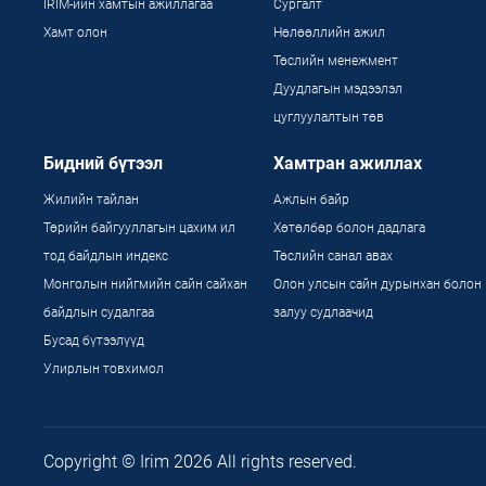
IRIM-ийн хамтын ажиллагаа
Сургалт
Хамт олон
Нөлөөллийн ажил
Төслийн менежмент
Дуудлагын мэдээлэл
цуглуулалтын төв
Бидний бүтээл
Хамтран ажиллах
Жилийн тайлан
Ажлын байр
Төрийн байгууллагын цахим ил
Хөтөлбөр болон дадлага
тод байдлын индекс
Төслийн санал авах
Монголын нийгмийн сайн сайхан
Олон улсын сайн дурынхан болон
байдлын судалгаа
залуу судлаачид
Бусад бүтээлүүд
Улирлын товхимол
Copyright © Irim 2026 All rights reserved.