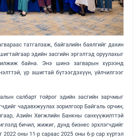
гвараас татгалзаж, байгалийн баялгийг дахин
ашигтайгаар эдийн засгийн эргэлтэд оруулахыг
шилжиж байна. Энэ шинэ загварын хүрээнд
элттэй, үр ашигтай бүтээгдэхүүн, үйлчилгээг
лалын салбарт тойрог эдийн засгийн зарчмыг
эгчдийг чадавхжуулах зорилгоор Байгаль орчин,
гаар, Азийн Хөгжлийн Банкны санхүүжилттэй
чиглэлд бичил, жижиг, дунд бизнес эрхлэгчдийг
 2022 оны 11-р сараас 2025 оны 6-р сар хүртэл