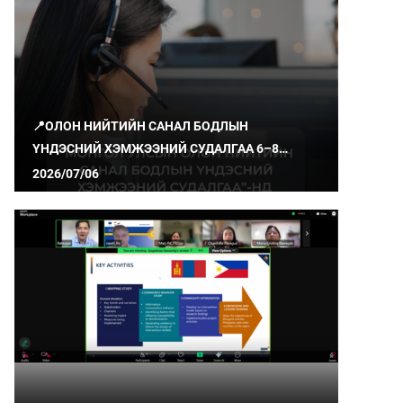
📍ОЛОН НИЙТИЙН САНАЛ БОДЛЫН
ҮНДЭСНИЙ ХЭМЖЭЭНИЙ СУДАЛГАА 6–8
ДУГААР САРД ЯВАГДАЖ БАЙНА
2026/07/06