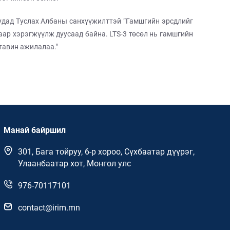
удад Туслах Албаны санхүүжилттэй “Гамшгийн эрсдлийг
аар хэрэгжүүлж дуусаад байна. LTS-3 төсөл нь гамшгийн
тавин ажилалаа."
Манай байршил
301, Бага тойруу, 6-р хороо, Сүхбаатар дүүрэг,
Улаанбаатар хот, Монгол улс
976-70117101
contact@irim.mn