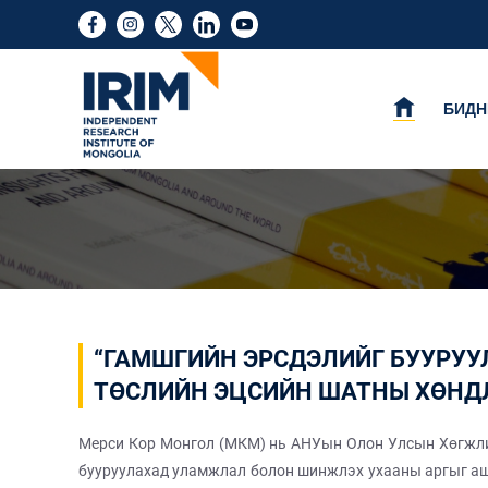
БИДН
“ГАМШГИЙН ЭРСДЭЛИЙГ БУУРУУ
ТӨСЛИЙН ЭЦСИЙН ШАТНЫ ХӨНД
Мерси Кор Монгол (МКМ) нь АНУын Олон Улсын Хөгжлий
бууруулахад уламжлал болон шинжлэх ухааны аргыг ашиг