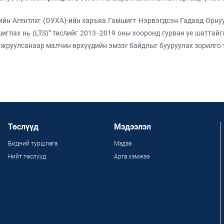
н Агентлхг (ОУХА)-ийн харъяа Гамшигт Нэрвэгдсэн Гадаад Орну
лах нь (LTS)” төслийг 2013 -2019 оны хооронд гурван үе шаттайг
жруулсанаар малчин өрхүүдийн эмзэг байдлыг бууруулах зорилго 
Төслүүд
Мэдээлэл
Бидний туршлага
Мэдээ
Нийт төслүүд
Арга хэмжээ