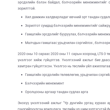
эрсдэлийн бэлэн байдал, бэлчээрийн менежментийг с
зорилттой.
Хил дамжин халдварладаг өвчний эрт тандан суда
Зорилтот сумдад бэлчээрийн менежментийг сайжру
Гамшгийн эрсдэлийг бууруулах, бэлчээрийн менеж
Малчдын гамшгаас урьдчилан сэргийлэх , бэлчээр
2020 оны 10 сараас 2020 оны 11 сарын хооронд, LTS-3 
үнэлгээг хийж гүйцэтгэв. Үнэлгээний ажлыг бие даа
хамтран гүйцэтгэсэн. Үнэлгээ нь төслийн үйл ажиллага
Гамшгийн эрсдэлийн төлөвлөгөө, урьдчилан сэргий
Бэлчээрийн менежмент
Оролцооны аргаар тандан судлах арга
Энэхүү үнэлгээний ажлыг “Үр дүнгийн ургац хураах а
гүнзгийрүүлсэн ярилцлага, төслийн үр шим хүртэгчтэй 