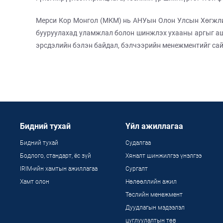
Мерси Кор Монгол (МКМ) нь АНУын Олон Улсын Хөгжлий
бууруулахад уламжлал болон шинжлэх ухааны аргыг ашиг
эрсдэлийн бэлэн байдал, бэлчээрийн менежментийг сай
Бидний тухай
Үйл ажиллагаа
Бидний тухай
Судалгаа
Бодлого, стандарт, ёс зүй
Хяналт шинжилгээ үнэлгээ
IRIM-ийн хамтын ажиллагаа
Сургалт
Хамт олон
Нөлөөллийн ажил
Төслийн менежмент
Дуудлагын мэдээлэл
цуглуулалтын төв