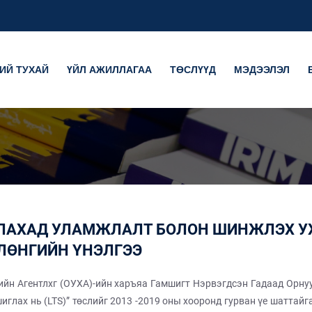
ИЙ ТУХАЙ
ҮЙЛ АЖИЛЛАГАА
ТӨСЛҮҮД
МЭДЭЭЛЭЛ
ЛАХАД УЛАМЖЛАЛТ БОЛОН ШИНЖЛЭХ УХ
ЛӨНГИЙН ҮНЭЛГЭЭ
н Агентлхг (ОУХА)-ийн харъяа Гамшигт Нэрвэгдсэн Гадаад Орну
лах нь (LTS)” төслийг 2013 -2019 оны хооронд гурван үе шаттайг