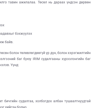
илго тавин ажилалаа. Төсөл нь дараах үндсэн дөрвөн
лэх
 чадавхыг бэхжүүлэх
шиж байв.
лөсөн болон төлөвлөгдөөгүй үр дүн, болон хэрэгжилтийн
элгээний баг буюу IRIM судалгааны хүрээлэнгийн баг
нэлэв. Үүнд:
мт бичгийн судалгаа, холбогдох албан тушаалтнуудтай
ээг хийсэн болно.