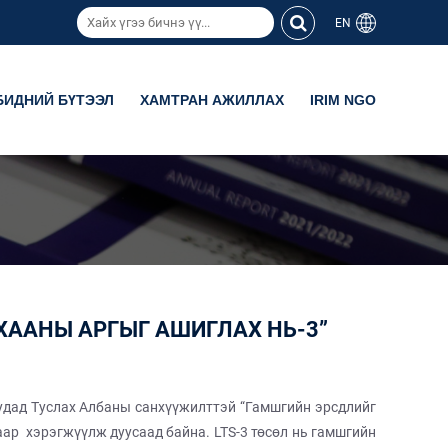
EN
БИДНИЙ БҮТЭЭЛ
ХАМТРАН АЖИЛЛАХ
IRIM NGO
ААНЫ АРГЫГ АШИГЛАХ НЬ-3”
удад Туслах Албаны санхүүжилттэй “Гамшгийн эрсдлийг
аар хэрэгжүүлж дуусаад байна. LTS-3 төсөл нь гамшгийн