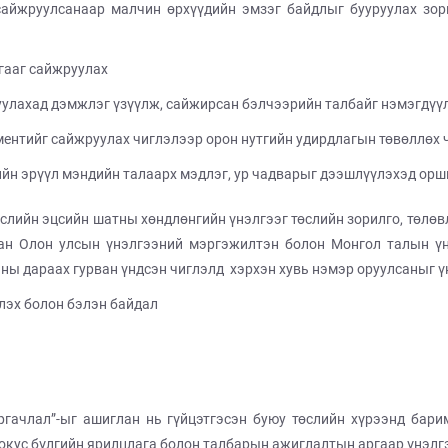
айжруулсанаар малчин өрхүүдийн эмзэг байдлыг бууруулах зор
лгааг сайжруулах
улахад дэмжлэг үзүүлж, сайжирсан бэлчээрийн талбайг нэмэгдүү
ментийг сайжруулах чиглэлээр орон нутгийн удирдлагын төвөллөх
ийн эрүүл мэндийн талаарх мэдлэг, ур чадварыг дээшлүүлэхэд ор
төслийн эцсийн шатны хөндлөнгийн үнэлгээг төслийн зорилго, төлөв
сан Олон улсын үнэлгээний мэргэжилтэн болон Монгол талын үн
аны дараах гурван үндсэн чиглэлд хэрхэн хувь нэмэр оруулсаныг ү
лэх болон бэлэн байдал
ргачлал”-ыг ашиглан нь гүйцэтгэсэн буюу төслийн хүрээнд бари
фокус бүлгийн ярилцлага болон талбарын ажиглалтын аргаар үнэлг