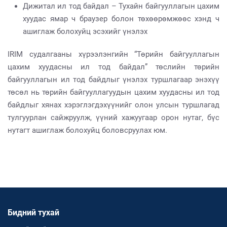
Дижитал ил тод байдал – Тухайн байгууллагын цахим
хуудас ямар ч браузер болон төхөөрөмжөөс хэнд ч
ашиглаж болохуйц эсэхийг үнэлэх
IRIM судалгааны хүрээлэнгийн “Төрийн байгууллагын
цахим хуудасны ил тод байдал” төслийн төрийн
байгууллагын ил тод байдлыг үнэлэх туршлагаар энэхүү
төсөл нь төрийн байгууллагуудын цахим хуудасны ил тод
байдлыг хянах хэрэглэгдэхүүнийг олон улсын туршлагад
тулгуурлан сайжруулж, үүний хажуугаар орон нутаг, бүс
нутагт ашиглаж болохуйц боловсруулах юм.
Бидний тухай