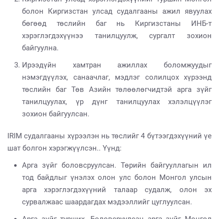
болон Киргизстан улсад судалгааны ажил явуулах
бөгөөд төслийн баг нь Киргизстаны ИНБ-т
хэрэглэгдэхүүнээ танилцуулж, сургалт зохион
байгуулна.
Ирээдүйн хамтран ажиллах боломжуудыг
нэмэгдүүлэх, санаачлаг, мэдлэг солилцох хүрээнд
төслийн баг Төв Азийн төлөөлөгчидтэй арга зүйг
танилцуулах, үр дүнг танилцуулах хэлэлцүүлэг
зохион байгуулсан.
IRIM судалгааны хүрээлэн нь төслийг 4 бүтээгдэхүүний үе
шат болгон хэрэгжүүлсэн.. Үүнд:
Арга зүйг боловсруулсан. Төрийн байгууллагын ил
тод байдлыг үнэлэх олон улс болон Монгол улсын
арга хэрэглэгдэхүүний талаар судалж, олон эх
сурвалжаас шаардагдах мэдээллийг цуглуулсан.