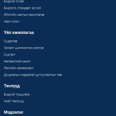
Бидний тухай
Бодлого, стандарт, ёс зүй
IRIM-ийн хамтын ажиллагаа
Хамт олон
Үйл ажиллагаа
Судалгаа
Хяналт шинжилгээ үнэлгээ
Сургалт
Нөлөөллийн ажил
Төслийн менежмент
Дуудлагын мэдээлэл цуглуулалтын төв
Төслүүд
Бидний туршлага
Нийт төслүүд
Мэдээлэл