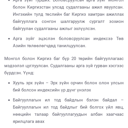
Арга зүйг турших. Боловсруулсан арга зүйг Монгол
болон Киргизстан улсад судалгааны ажил явуулсан.
Ингэхийн тулд төслийн баг Киргиз хамтран ажиллах
байгууллага сонгон шалгаруулж сургалт зохион
байгуулан судалгааны ажлыг эхлүүлсэн.
Арга зүйг эцэслэн боловсруулсан индексээ Төв
Азийн төлөөлөгчдөд танилцуулсан.
Монгол болон Киргиз баг бүр 20 төрийн байгууллагаас
мэдээлэл цуглуулсан. Судалгааны арга зүй гурван хэсгээс
бүрдсэн. Үүнд:
Хууль эрх зүйн – Эрх зүйн орчин болон олон улсын
бий болсон индексийн үр дүнг үнэлэх
Байгууллагын ил тод байдлын бэлэн байдал –
Байгууллагын ил тод байдлыг бий болгох үйл явц,
нөөцийн талаар байгууллагуудын албан хаагчаас
ярилцлага авах