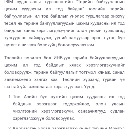
IRIM судалгааны хүрээлэнгийн “Төрийн байгууллагын
цахим хуудасны ил тод байдал” төслийн төрийн
байгууллагын ил тод байдлыг үнэлэх туршлагаар энэхүү
төсөл нь төрийн байгууллагуудын цахим хуудасны ил тод
байдлыг хянах хэрэглэгдэхүүнийг олон улсын туршлагад
тулгуурлан сайжруулж, үүний хажуугаар орон нутаг, бүс
нутагт ашиглаж болохуйц боловсруулах юм.
Төслийн зорилго бол ИНБ-ууд төрийн байгууллагуудын
цахим ил тод байдлыг хянах хэрэглэгдэхүүнийг
боловсруулж, төрийн байгууллагыг тогтмол хянаж, санал
зөвлөмжөөр хангах юм. Төслийн хүрээнд гурван үе
шаттай үйл ажиллагааг хэрэгжүүлсэн. Үүнд:
Төв Азийн бүс нутгийн цахим хуудасны ил тод
байдлын хэрэгцээг тодорхойлох, олон улсын
үнэлгээний хэрэглэгдэхүүн, санаачилгууд судлан
хэрэглэгдэхүүн боловсруулах.
Киргизстан улсад хэрэглэгдэхүүнийг туршин Монгол