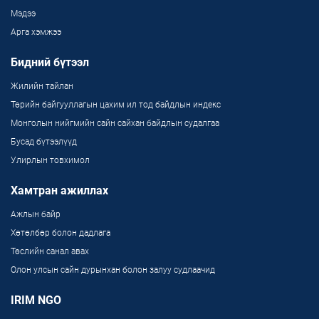
Мэдээ
Арга хэмжээ
Бидний бүтээл
Жилийн тайлан
Төрийн байгууллагын цахим ил тод байдлын индекс
Монголын нийгмийн сайн сайхан байдлын судалгаа
Бусад бүтээлүүд
Улирлын товхимол
Хамтран ажиллах
Ажлын байр
Хөтөлбөр болон дадлага
Төслийн санал авах
Олон улсын сайн дурынхан болон залуу судлаачид
IRIM NGO