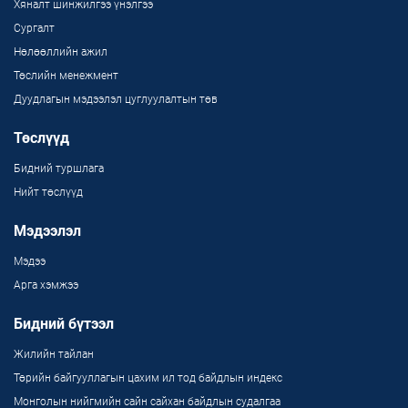
Хяналт шинжилгээ үнэлгээ
Сургалт
Нөлөөллийн ажил
Төслийн менежмент
Дуудлагын мэдээлэл цуглуулалтын төв
Төслүүд
Бидний туршлага
Нийт төслүүд
Мэдээлэл
Мэдээ
Арга хэмжээ
Бидний бүтээл
Жилийн тайлан
Төрийн байгууллагын цахим ил тод байдлын индекс
Монголын нийгмийн сайн сайхан байдлын судалгаа