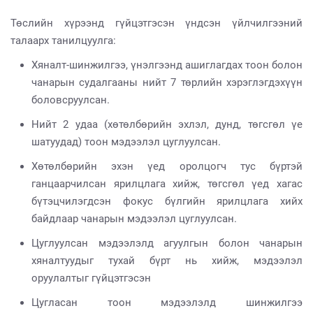
Төслийн хүрээнд гүйцэтгэсэн үндсэн үйлчилгээний
талаарх танилцуулга:
Хяналт-шинжилгээ, үнэлгээнд ашиглагдах тоон болон
чанарын судалгааны нийт 7 төрлийн хэрэглэгдэхүүн
боловсруулсан.
Нийт 2 удаа (хөтөлбөрийн эхлэл, дунд, төгсгөл үе
шатуудад) тоон мэдээлэл цуглуулсан.
Хөтөлбөрийн эхэн үед оролцогч тус бүртэй
ганцаарчилсан ярилцлага хийж, төгсгөл үед хагас
бүтэцчилэгдсэн фокус бүлгийн ярилцлага хийх
байдлаар чанарын мэдээлэл цуглуулсан.
Цуглуулсан мэдээлэлд агуулгын болон чанарын
хяналтуудыг тухай бүрт нь хийж, мэдээлэл
оруулалтыг гүйцэтгэсэн
Цугласан тоон мэдээлэлд шинжилгээ