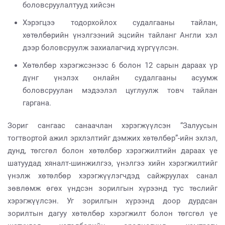
боловсруулалтууд хийсэн
Хэрэгцээ тодорхойлох судалгааны тайлан,
хөтөлбөрийн үнэлгээний эцсийн тайланг Англи хэл
дээр боловсруулж захиалагчид хүргүүлсэн.
Хөтөлбөр хэрэгжсэнээс 6 болон 12 сарын дараах үр
дүнг үнэлэх онлайн судалгааны асуумж
боловсруулан мэдээлэл цуглуулж товч тайлан
гаргана.
Зориг сангаас санаачлан хэрэгжүүлсэн “Залуусын
тогтвортой ажил эрхлэлтийг дэмжих хөтөлбөр”-ийн эхлэл,
дунд, төгсгөл болон хөтөлбөр хэрэгжилтийн дараах үе
шатуудад хяналт-шинжилгээ, үнэлгээ хийн хэрэгжилтийг
үнэлж хөтөлбөр хэрэгжүүлэгчдэд сайжруулах санал
зөвлөмж өгөх үндсэн зорилгын хүрээнд тус төслийг
хэрэгжүүлсэн. Уг зорилгын хүрээнд доор дурдсан
зорилтын дагуу хөтөлбөр хэрэгжилт болон төгсгөл үе