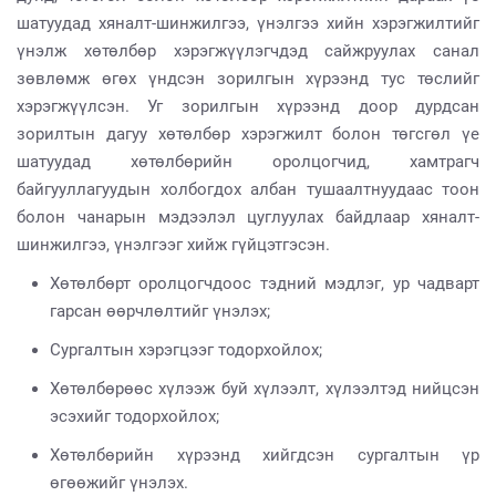
шатуудад хяналт-шинжилгээ, үнэлгээ хийн хэрэгжилтийг
үнэлж хөтөлбөр хэрэгжүүлэгчдэд сайжруулах санал
зөвлөмж өгөх үндсэн зорилгын хүрээнд тус төслийг
хэрэгжүүлсэн. Уг зорилгын хүрээнд доор дурдсан
зорилтын дагуу хөтөлбөр хэрэгжилт болон төгсгөл үе
шатуудад хөтөлбөрийн оролцогчид, хамтрагч
байгууллагуудын холбогдох албан тушаалтнуудаас тоон
болон чанарын мэдээлэл цуглуулах байдлаар хяналт-
шинжилгээ, үнэлгээг хийж гүйцэтгэсэн.
Хөтөлбөрт оролцогчдоос тэдний мэдлэг, ур чадварт
гарсан өөрчлөлтийг үнэлэх;
Сургалтын хэрэгцээг тодорхойлох;
Хөтөлбөрөөс хүлээж буй хүлээлт, хүлээлтэд нийцсэн
эсэхийг тодорхойлох;
Хөтөлбөрийн хүрээнд хийгдсэн сургалтын үр
өгөөжийг үнэлэх.