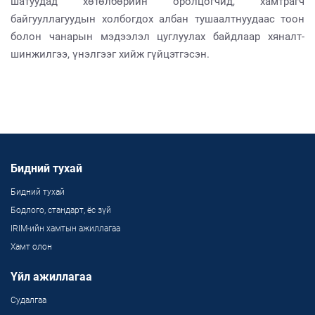
шатуудад хөтөлбөрийн оролцогчид, хамтрагч
байгууллагуудын холбогдох албан тушаалтнуудаас тоон
болон чанарын мэдээлэл цуглуулах байдлаар хяналт-
шинжилгээ, үнэлгээг хийж гүйцэтгэсэн.
Бидний тухай
Бидний тухай
Бодлого, стандарт, ёс зүй
IRIM-ийн хамтын ажиллагаа
Хамт олон
Үйл ажиллагаа
Судалгаа