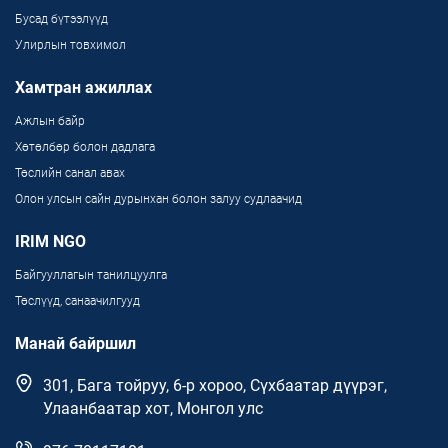
Бусад бүтээлүүд
Улирлын товхимол
Хамтран ажиллах
Ажлын байр
Хөтөлбөр болон дадлага
Төслийн санал авах
Олон улсын сайн дурынхан болон залуу судлаачид
IRIM NGO
Байгууллагын танилцуулга
Төслүүд, санаачилгууд
Манай байршил
301, Бага тойруу, 6-р хороо, Сүхбаатар дүүрэг,
Улаанбаатар хот, Монгол улс