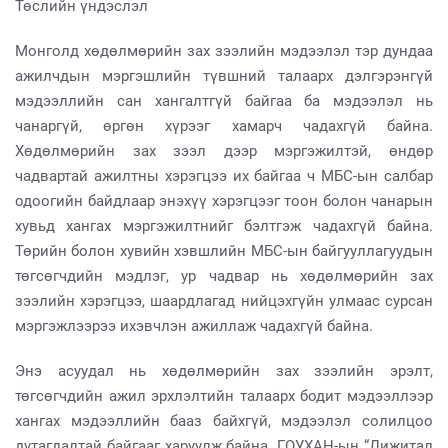
Төслийн үндэслэл
Монголд хөдөлмөрийн зах зээлийн мэдээлэл тэр дундаа
ажилчдын мэргэшлийн түвшний талаарх дэлгэрэнгүй
мэдээллийн сан хангалтгүй байгаа ба мэдээлэл нь
чанаргүй, өргөн хүрээг хамарч чадахгүй байна.
Хөдөлмөрийн зах зээл дээр мэргэжилтэй, өндөр
чадвартай ажилтны хэрэгцээ их байгаа ч МБС-ын салбар
одоогийн байдлаар энэхүү хэрэгцээг тоон болон чанарын
хувьд хангах мэргэжилтнийг бэлтгэж чадахгүй байна.
Төрийн болон хувийн хэвшлийн МБС-ын байгууллагуудын
төгсөгчдийн мэдлэг, ур чадвар нь хөдөлмөрийн зах
зээлийн хэрэгцээ, шаардлагад нийцэхгүйн улмаас сурсан
мэргэжлээрээ ихэвчлэн ажиллаж чадахгүй байна.
Энэ асуудал нь хөдөлмөрийн зах зээлийн эрэлт,
төгсөгчдийн ажил эрхлэлтийн талаарх бодит мэдээллээр
хангах мэдээллийн бааз байхгүй, мэдээлэл солилцоо
дутагдалтай байгааг харуулж байна. ГОУХАН-ын “Дижитал