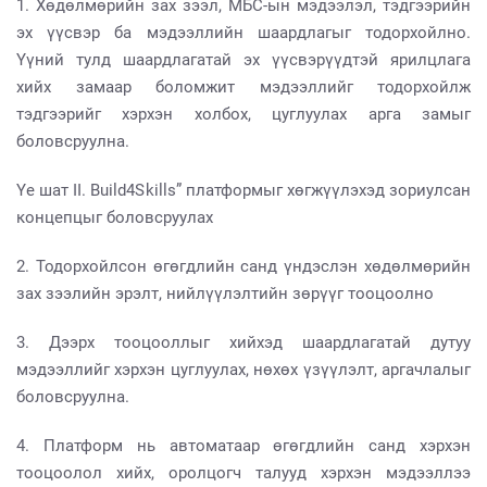
1. Хөдөлмөрийн зах зээл, МБС-ын мэдээлэл, тэдгээрийн
эх үүсвэр ба мэдээллийн шаардлагыг тодорхойлно.
Үүний тулд шаардлагатай эх үүсвэрүүдтэй ярилцлага
хийх замаар боломжит мэдээллийг тодорхойлж
тэдгээрийг хэрхэн холбох, цуглуулах арга замыг
боловсруулна.
Үе шат II. Build4Skills” платформыг хөгжүүлэхэд зориулсан
концепцыг боловсруулах
2. Тодорхойлсон өгөгдлийн санд үндэслэн хөдөлмөрийн
зах зээлийн эрэлт, нийлүүлэлтийн зөрүүг тооцоолно
3. Дээрх тооцооллыг хийхэд шаардлагатай дутуу
мэдээллийг хэрхэн цуглуулах, нөхөх үзүүлэлт, аргачлалыг
боловсруулна.
4. Платформ нь автоматаар өгөгдлийн санд хэрхэн
тооцоолол хийх, оролцогч талууд хэрхэн мэдээллээ