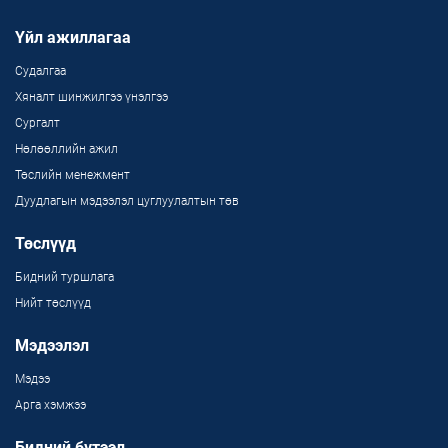
Үйл ажиллагаа
Судалгаа
Хяналт шинжилгээ үнэлгээ
Сургалт
Нөлөөллийн ажил
Төслийн менежмент
Дуудлагын мэдээлэл цуглуулалтын төв
Төслүүд
Бидний туршлага
Нийт төслүүд
Мэдээлэл
Мэдээ
Арга хэмжээ
Бидний бүтээл