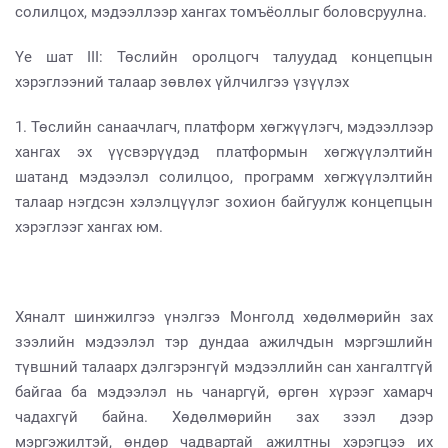
солилцох, мэдээллээр хангах томъёоллыг боловсруулна.
Үе шат III: Төслийн оролцогч талуудад концепцын
хэрэглээний талаар зөвлөх үйлчилгээ үзүүлэх
1. Төслийн санаачлагч, платформ хөгжүүлэгч, мэдээллээр
хангах эх үүсвэрүүдэд платформын хөгжүүлэлтийн
шатанд мэдээлэл солилцоо, программ хөгжүүлэлтийн
талаар нэгдсэн хэлэлцүүлэг зохион байгуулж концепцын
хэрэглээг хангах юм.
Хяналт шинжилгээ үнэлгээ Монголд хөдөлмөрийн зах
зээлийн мэдээлэл тэр дундаа ажилчдын мэргэшлийн
түвшний талаарх дэлгэрэнгүй мэдээллийн сан хангалтгүй
байгаа ба мэдээлэл нь чанаргүй, өргөн хүрээг хамарч
чадахгүй байна. Хөдөлмөрийн зах зээл дээр
мэргэжилтэй, өндөр чадвартай ажилтны хэрэгцээ их