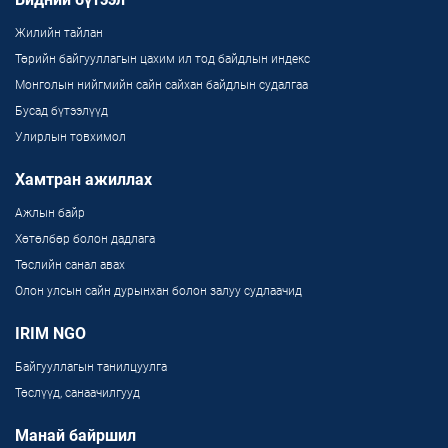
Жилийн тайлан
Төрийн байгууллагын цахим ил тод байдлын индекс
Монголын нийгмийн сайн сайхан байдлын судалгаа
Бусад бүтээлүүд
Улирлын товхимол
Хамтран ажиллах
Ажлын байр
Хөтөлбөр болон дадлага
Төслийн санал авах
Олон улсын сайн дурынхан болон залуу судлаачид
IRIM NGO
Байгууллагын танилцуулга
Төслүүд, санаачилгууд
Манай байршил