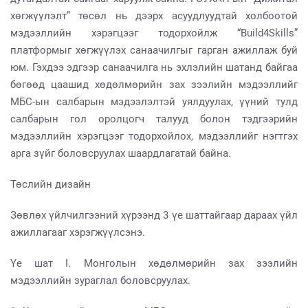
хөгжүүлэлт” төсөл нь дээрх асуудлуудтай холбоотой
мэдээллийн хэрэгцээг тодорхойлж “Build4Skills”
платформыг хөгжүүлэх санаачилгыг гарган ажиллаж буй
юм. Гэхдээ эдгээр санаачилга нь эхлэлийн шатанд байгаа
бөгөөд цаашид хөдөлмөрийн зах зээлийн мэдээллийг
МБС-ын салбарын мэдээлэлтэй уялдуулах, үүний тулд
салбарын гол оролцогч талууд болон тэдгээрийн
мэдээллийн хэрэгцээг тодорхойлох, мэдээллийг нэгтгэх
арга зүйг боловсруулах шаардлагатай байна.
Төслийн дизайн
Зөвлөх үйлчилгээний хүрээнд 3 үе шаттайгаар дараах үйл
ажиллагааг хэрэгжүүлсэнэ.
Үе шат I. Монголын хөдөлмөрийн зах зээлийн
мэдээллийн зураглал боловсруулах.