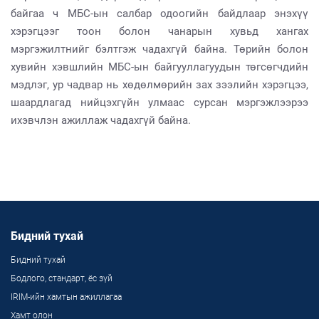
байгаа ч МБС-ын салбар одоогийн байдлаар энэхүү
хэрэгцээг тоон болон чанарын хувьд хангах
мэргэжилтнийг бэлтгэж чадахгүй байна. Төрийн болон
хувийн хэвшлийн МБС-ын байгууллагуудын төгсөгчдийн
мэдлэг, ур чадвар нь хөдөлмөрийн зах зээлийн хэрэгцээ,
шаардлагад нийцэхгүйн улмаас сурсан мэргэжлээрээ
ихэвчлэн ажиллаж чадахгүй байна.
Бидний тухай
Бидний тухай
Бодлого, стандарт, ёс зүй
IRIM-ийн хамтын ажиллагаа
Хамт олон