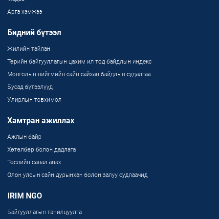
Арга хэмжээ
Бидний бүтээл
Жилийн тайлан
Төрийн байгууллагын цахим ил тод байдлын индекс
Монголын нийгмийн сайн сайхан байдлын судалгаа
Бусад бүтээлүүд
Улирлын товхимол
Хамтран ажиллах
Ажлын байр
Хөтөлбөр болон дадлага
Төслийн санал авах
Олон улсын сайн дурынхан болон залуу судлаачид
IRIM NGO
Байгууллагын танилцуулга