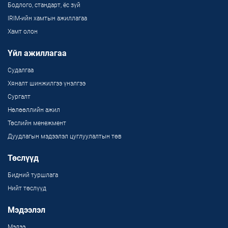
Бодлого, стандарт, ёс зүй
IRIM-ийн хамтын ажиллагаа
Хамт олон
Үйл ажиллагаа
Судалгаа
Хяналт шинжилгээ үнэлгээ
Сургалт
Нөлөөллийн ажил
Төслийн менежмент
Дуудлагын мэдээлэл цуглуулалтын төв
Төслүүд
Бидний туршлага
Нийт төслүүд
Мэдээлэл
Мэдээ