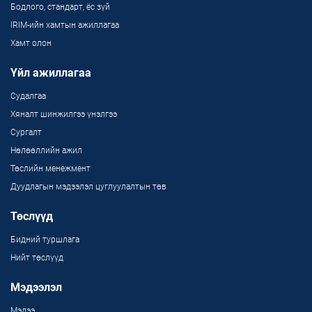
Бодлого, стандарт, ёс зүй
IRIM-ийн хамтын ажиллагаа
Хамт олон
Үйл ажиллагаа
Судалгаа
Хяналт шинжилгээ үнэлгээ
Сургалт
Нөлөөллийн ажил
Төслийн менежмент
Дуудлагын мэдээлэл цуглуулалтын төв
Төслүүд
Бидний туршлага
Нийт төслүүд
Мэдээлэл
Мэдээ