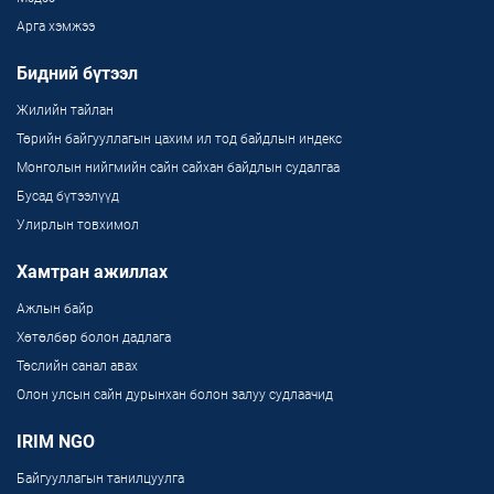
Арга хэмжээ
Бидний бүтээл
Жилийн тайлан
Төрийн байгууллагын цахим ил тод байдлын индекс
Монголын нийгмийн сайн сайхан байдлын судалгаа
Бусад бүтээлүүд
Улирлын товхимол
Хамтран ажиллах
Ажлын байр
Хөтөлбөр болон дадлага
Төслийн санал авах
Олон улсын сайн дурынхан болон залуу судлаачид
IRIM NGO
Байгууллагын танилцуулга