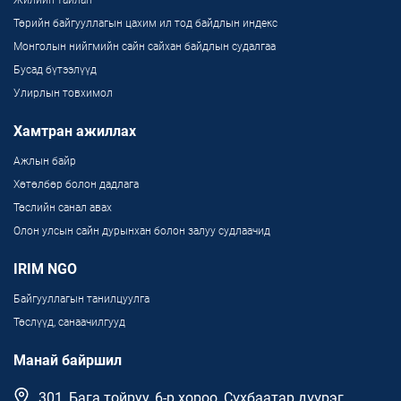
Жилийн тайлан
Төрийн байгууллагын цахим ил тод байдлын индекс
Монголын нийгмийн сайн сайхан байдлын судалгаа
Бусад бүтээлүүд
Улирлын товхимол
Хамтран ажиллах
Ажлын байр
Хөтөлбөр болон дадлага
Төслийн санал авах
Олон улсын сайн дурынхан болон залуу судлаачид
IRIM NGO
Байгууллагын танилцуулга
Төслүүд, санаачилгууд
Манай байршил
301, Бага тойруу, 6-р хороо, Сүхбаатар дүүрэг,