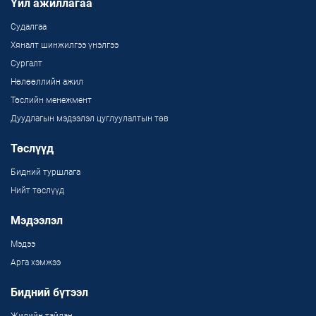
Үйл ажиллагаа
Судалгаа
Хяналт шинжилгээ үнэлгээ
Сургалт
Нөлөөллийн ажил
Төслийн менежмент
Дуудлагын мэдээлэл цуглуулалтын төв
Төслүүд
Бидний туршлага
Нийт төслүүд
Мэдээлэл
Мэдээ
Арга хэмжээ
Бидний бүтээл