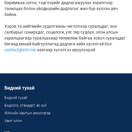
баримжаа олгох, тэдгээрийг дадлагажуулах зорилгоор
танилцах болон үйлдвэрийн дадлагыг жил бүр хүлээн авч
байна.
Хэрэв та нийгмийн судалгааны чиглэлээр суралцдаг, энэ
салбарыг сонирхдог, социлоги, улс төр судлал, олон улсын
харилцаагаар суралцахаар төлөвлөж байгаа эсвэл суралцдаг
бөгөөд манай байгууллагад дадлага хийх хүсэлтэй бол
contact@irim.mn
хаягаар хүсэлтээ ирүүлээрэй.
Бидний тухай
Бидний тухай
Бодлого, стандарт, ёс зүй
IRIM-ийн хамтын ажиллагаа
Хамт олон