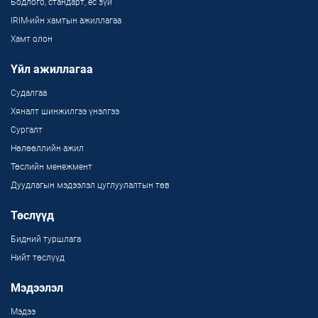
Бодлого, стандарт, ёс зүй
IRIM-ийн хамтын ажиллагаа
Хамт олон
Үйл ажиллагаа
Судалгаа
Хяналт шинжилгээ үнэлгээ
Сургалт
Нөлөөллийн ажил
Төслийн менежмент
Дуудлагын мэдээлэл цуглуулалтын төв
Төслүүд
Бидний туршлага
Нийт төслүүд
Мэдээлэл
Мэдээ