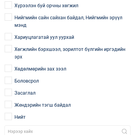
Хүрээлэн буй орчны хөгжил
Нийгмийн сайн сайхан байдал, Нийгмийн эрүүл
мэнд
Хариуцлагатай уул уурхай
Хөгжлийн бэрхшээл, зорилтот бүлгийн иргэдийн
эрх
Хөдөлмөрийн зах зээл
Боловсрол
Засаглал
Жендэрийн тэгш байдал
Нийт