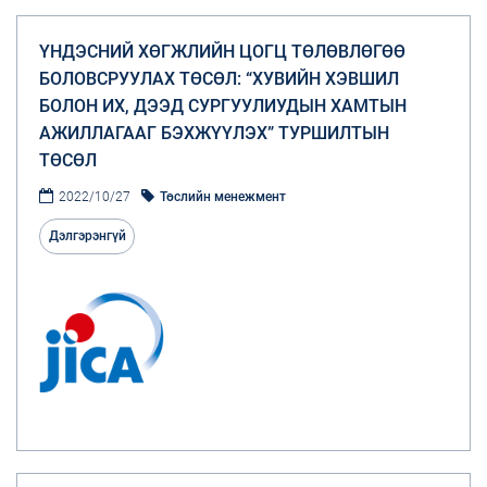
ҮНДЭСНИЙ ХӨГЖЛИЙН ЦОГЦ ТӨЛӨВЛӨГӨӨ
БОЛОВСРУУЛАХ ТӨСӨЛ: “ХУВИЙН ХЭВШИЛ
БОЛОН ИХ, ДЭЭД СУРГУУЛИУДЫН ХАМТЫН
АЖИЛЛАГААГ БЭХЖҮҮЛЭХ” ТУРШИЛТЫН
ТӨСӨЛ
2022/10/27
Төслийн менежмент
Дэлгэрэнгүй