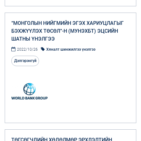
“МОНГОЛЫН НИЙГМИЙН ЭГЭХ ХАРИУЦЛАГЫГ
БЭХЖҮҮЛЭХ ТӨСӨЛ”-Н (МУНЭХБТ) ЭЦСИЙН
ШАТНЫ ҮНЭЛГЭЭ
2022/10/26
Хяналт шинжилгээ үнэлгээ
Дэлгэрэнгүй
ТӨГСӨГЧДИЙН ХӨДӨЛМӨР ЭРХЛЭЛТИЙН