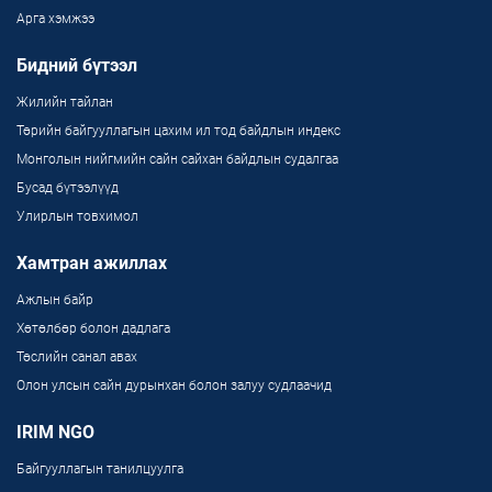
Арга хэмжээ
Бидний бүтээл
Жилийн тайлан
Төрийн байгууллагын цахим ил тод байдлын индекс
Монголын нийгмийн сайн сайхан байдлын судалгаа
Бусад бүтээлүүд
Улирлын товхимол
Хамтран ажиллах
Ажлын байр
Хөтөлбөр болон дадлага
Төслийн санал авах
Олон улсын сайн дурынхан болон залуу судлаачид
IRIM NGO
Байгууллагын танилцуулга