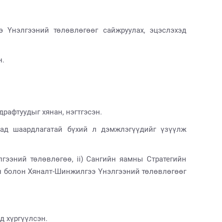
 Үнэлгээний төлөвлөгөөг сайжруулах, эцэслэхэд
н.
драфтуудыг хянан, нэгтгэсэн.
ад шаардлагатай бүхий л дэмжлэгүүдийг үзүүлж
гээний төлөвлөгөө, ii) Сангийн яамны Стратегийн
йн болон Хяналт-Шинжилгээ Үнэлгээний төлөвлөгөөг
өд хүргүүлсэн.