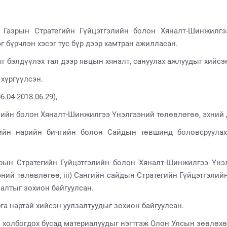
Газрын Стратегийн Гүйцэтгэлийн болон Хяналт-Шинжилгээ
г бүрчлэн хэсэг тус бүр дээр хамтран ажилласан.
 бэлдүүлэх тал дээр явцын хяналт, сануулах ажлуудыг хийсэ
д хүргүүлсэн.
6.04-2018.06.29),
лийн болон Хяналт-Шинжилгээ Үнэлгээний төлөвлөгөө, эхний 
ийн нарийн бичгийн болон Сайдын төвшинд боловсруулах
зрын Стратегийн Гүйцэтгэлийн болон Хяналт-Шинжилгээ Үнэл
ний төлөвлөгөө, iii) Сангийн сайдын Стратегийн Гүйцэтгэли
лзалтыг зохион байгуулсан.
га нартай хийсэн уулзалтуудыг зохион байгуулсан.
, холбогдох бусад материалуудыг нэгтгэж Олон Улсын зөвлөх