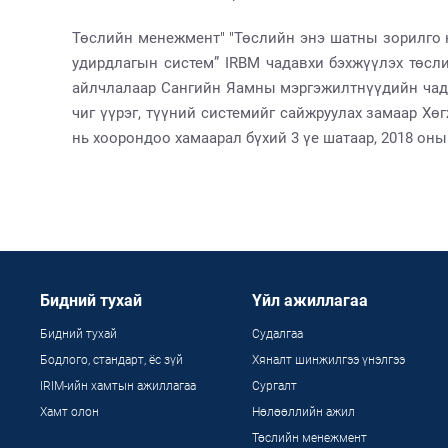
Төслийн менежмент" "Төслийн энэ шатны зорилго н
удирдлагын систем” IRBM чадавхи бэхжүүлэх төсл
айлчлалаар Сангийн Яамны мэргэжилтнүүдийн чадав
чиг үүрэг, түүний системийг сайжруулах замаар Х
нь хоорондоо хамаарал бүхий 3 үе шатаар, 2018 оны
Бидний тухай
Үйл ажиллагаа
Бидний тухай
Судалгаа
Бодлого, стандарт, ёс зүй
Хяналт шинжилгээ үнэлгээ
IRIM-ийн хамтын ажиллагаа
Сургалт
Хамт олон
Нөлөөллийн ажил
Төслийн менежмент