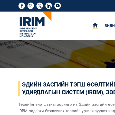
БИДН
ЭДИЙН ЗАСГИЙН ТЭГШ ӨСӨЛТИЙГ
УДИРДЛАГЫН СИСТЕМ (IRBM), З
Төслийн энэ шатны зорилго нь Эдийн засгийн өсөл
IRBM чадавхи бэхжүүлэх төслийг үргэлжлүүлэх яв