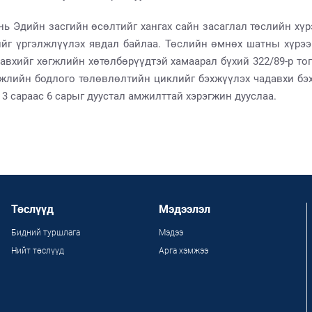
ь Эдийн засгийн өсөлтийг хангах сайн засаглал төслийн хүрэ
ийг үргэлжлүүлэх явдал байлаа. Төслийн өмнөх шатны хүрээ
хийг хөгжлийн хөтөлбөрүүдтэй хамаарал бүхий 322/89-р тог
өгжлийн бодлого төлөвлөлтийн циклийг бэхжүүлэх чадавхи бэх
 3 сараас 6 сарыг дуустал амжилттай хэрэгжин дууслаа.
Төслүүд
Мэдээлэл
Бидний туршлага
Мэдээ
Нийт төслүүд
Арга хэмжээ