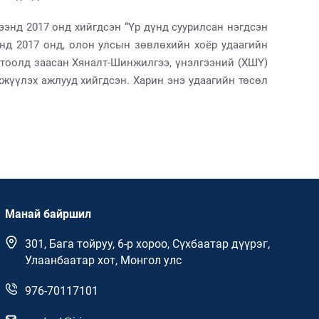
энд 2017 онд хийгдсэн “Үр дүнд суурилсан нэгдсэн
нд 2017 онд, олон улсын зөвлөхийн хоёр удаагийн
тоолд заасан Хяналт-Шинжилгээ, үнэлгээний (ХШҮ)
жүүлэх ажлууд хийгдсэн. Харин энэ удаагийн төсөл
Манай байршил
301, Бага тойруу, 6-р хороо, Сүхбаатар дүүрэг,
Улаанбаатар хот, Монгол улс
976-70117101