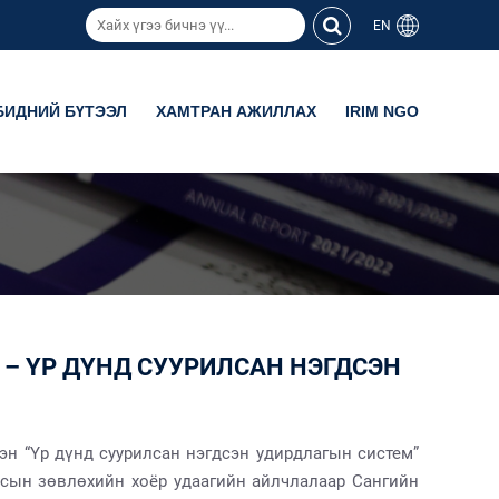
EN
БИДНИЙ БҮТЭЭЛ
ХАМТРАН АЖИЛЛАХ
IRIM NGO
 – ҮР ДҮНД СУУРИЛСАН НЭГДСЭН
эн “Үр дүнд суурилсан нэгдсэн удирдлагын систем”
лсын зөвлөхийн хоёр удаагийн айлчлалаар Сангийн