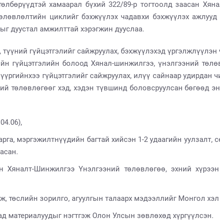
лбөрүүдтэй хамаарал бүхий 322/89-р тогтоолд заасан Хянал
өлөвлөлтийн циклийг бэхжүүлэх чадавхи бэхжүүлэх ажлууд 
арыг дуустал амжилттай хэрэгжин дууслаа.
, түүний гүйцэтгэлийг сайжруулах, бэхжүүлэхэд үргэлжлүүлэн
ийн гүйцэтгэлийн болоод Хянал-шинжилгээ, үнэлгээний төлө
үүргийнхээ гүйцэтгэлийг сайжруулах, илүү сайнаар удирдан 
ий төлөвлөгөөг хэд, хэдэн түвшинд боловсруулсан бөгөөд эн
.04.06),
арга, мэргэжилтнүүдийн багтай хийсэн 1-2 удаагийн уулзалт,
ласан.
он Хяналт-Шинжилгээ Үнэлгээний төлөвлөгөө, эхний хүрээ
, төслийн зорилго, агуулгын талаарх мэдээллийг Монгол хэл 
сад материалуудыг нэгтгэж Олон Улсын зөвлөхөд хүргүүлсэн.