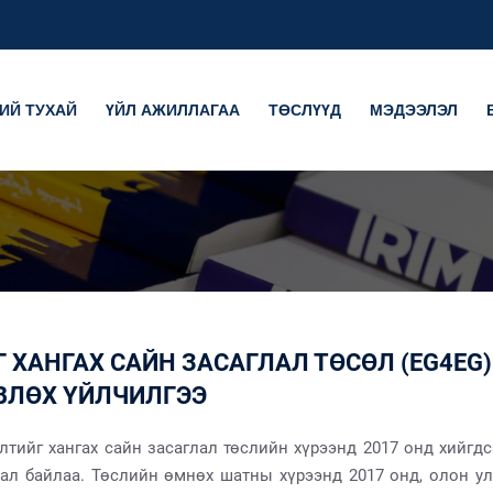
ИЙ ТУХАЙ
ҮЙЛ АЖИЛЛАГАА
ТӨСЛҮҮД
МЭДЭЭЛЭЛ
 ХАНГАХ САЙН ЗАСАГЛАЛ ТӨСӨЛ (EG4EG)
ӨВЛӨХ ҮЙЛЧИЛГЭЭ
тийг хангах сайн засаглал төслийн хүрээнд 2017 онд хийгдс
дал байлаа. Төслийн өмнөх шатны хүрээнд 2017 онд, олон у