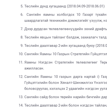
Төслийн дунд хугацаанд (2018.04.09-2018.06.01)
Сангийн яамны холбогдох 10 Газарт тухайн 
шаардлагатай техникийн дэмжлэгийг үзүүлж, нэ
Дээр дурдсан төлөвлөгөөнүүдийн эхний драфтыг
Төслийн явцын тайланг бэлдэж, захиалагч тал
Төслийн даалгавар 2-ийн хугацаанд буюу (2018.0
Сангийн Яамны 10 Газрын Стратегийн Гүйцэтгэ
Яамны Нэгдсэн Стратегийн төлөвлөгөөг Төр
ажилласан.
Сангийн Яамны 10 газрын дарга нартай i) Га
Гүйцэтгэлийн болон Хяналт-Шинжилгээ Үнэлгээ
боловсруулах, хэлэлцэх 2 удаагийн нэгдсэн уу
Сангийн сайд болон төрийн нарийн бичгийн дар
Төслийн даалгавар 2-ийн болон нэгдсэн тайлан