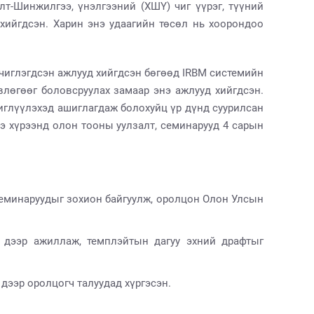
т-Шинжилгээ, үнэлгээний (ХШҮ) чиг үүрэг, түүний
хийгдсэн. Харин энэ удаагийн төсөл нь хоорондоо
 чиглэгдсэн ажлууд хийгдсэн бөгөөд IRBM системийн
влөгөөг боловсруулах замаар энэ ажлууд хийгдсэн.
чиглүүлэхэд ашиглагдаж болохуйц үр дүнд суурилсан
э хүрээнд олон тооны уулзалт, семинарууд 4 сарын
 семинаруудыг зохион байгуулж, оролцон Олон Улсын
н дээр ажиллаж, темплэйтын дагуу эхний драфтыг
дээр оролцогч талуудад хүргэсэн.