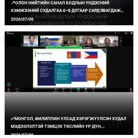
📍ОЛОН НИЙТИЙН САНАЛ БОДЛЫН ҮНДЭСНИЙ
ХЭМЖЭЭНИЙ СУДАЛГАА 6–8 ДУГААР САРД ЯВАГДАЖ
БАЙНА
2026/07/06
✅МОНГОЛ, ФИЛИППИН УЛСАД ХЭРЭГЖҮҮЛСЭН ХУДАЛ
МЭДЭЭЛЭЛТЭЙ ТЭМЦЭХ ТӨСЛИЙН ҮР ДҮН,
СУРГАМЖИЙГ ХУВААЛЦЛАА
2026/07/06