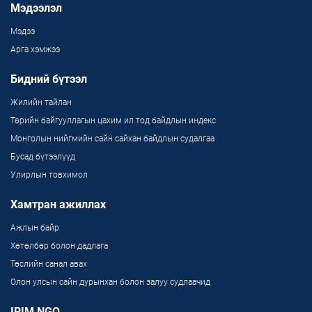
Мэдээлэл
Мэдээ
Арга хэмжээ
Бидний бүтээл
Жилийн тайлан
Төрийн байгууллагын цахим ил тод байдлын индекс
Монголын нийгмийн сайн сайхан байдлын судалгаа
Бусад бүтээлүүд
Улирлын товхимол
Хамтран ажиллах
Ажлын байр
Хөтөлбөр болон дадлага
Төслийн санал авах
Олон улсын сайн дурынхан болон залуу судлаачид
IRIM NGO