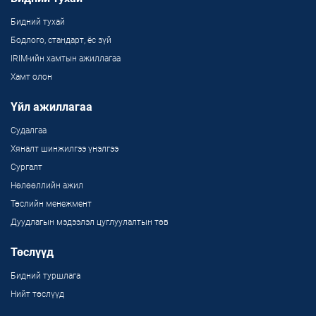
Бидний тухай
Бодлого, стандарт, ёс зүй
IRIM-ийн хамтын ажиллагаа
Хамт олон
Үйл ажиллагаа
Судалгаа
Хяналт шинжилгээ үнэлгээ
Сургалт
Нөлөөллийн ажил
Төслийн менежмент
Дуудлагын мэдээлэл цуглуулалтын төв
Төслүүд
Бидний туршлага
Нийт төслүүд