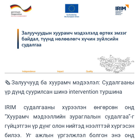
🗞Залуучууд ба хуурамч мэдээлэл: Судалгааны
үр дүнд суурилсан шинэ intervention туршина
IRIM судалгааны хүрээлэн өнгөрсөн онд
“Хуурамч мэдээллийн зураглалын судалгаа”-г
гүйцэтгэн үр дүнг олон нийтэд нээлттэй хүргэсэн
билээ. Уг ажлын үргэлжлэл болгон энэ онд