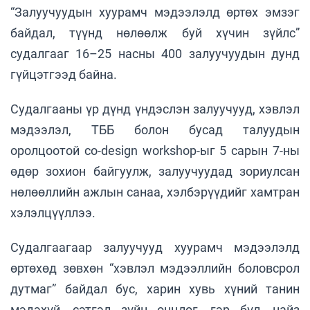
“Залуучуудын хуурамч мэдээлэлд өртөх эмзэг
байдал, түүнд нөлөөлж буй хүчин зүйлс”
судалгааг 16–25 насны 400 залуучуудын дунд
гүйцэтгээд байна.
Судалгааны үр дүнд үндэслэн залуучууд, хэвлэл
мэдээлэл, ТББ болон бусад талуудын
оролцоотой co-design workshop-ыг 5 сарын 7-ны
өдөр зохион байгуулж, залуучуудад зориулсан
нөлөөллийн ажлын санаа, хэлбэрүүдийг хамтран
хэлэлцүүллээ.
Судалгаагаар залуучууд хуурамч мэдээлэлд
өртөхөд зөвхөн “хэвлэл мэдээллийн боловсрол
дутмаг” байдал бус, харин хувь хүний танин
мэдэхүй, сэтгэл зүйн онцлог, гэр бүл, найз