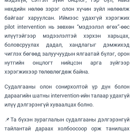
нөхдийн нөлөө зэрэг олон хүчин зүйл нөлөөлж
байгааг харуулсан. Иймээс удахгүй хэрэгжих
pilot intervention нь зөвхөн “мэдээлэл өгөх”-өөс
илүүтэйгээр мэдээлэлтэй хэрхэн харьцах,
боловсруулах дадал, хандлагыг дэмжихэд
чиглэх бөгөөд залуучуудын ялгаатай бүлэг, орон
нутгийн онцлогт нийцсэн арга зүйгээр
хэрэгжихээр төлөвлөгдөж байна.
Судалгааны олон сонирхолтой үр дүн болон
дараагийн шатны intervention-ийн талаар удахгүй
илүү дэлгэрэнгүй хуваалцах болно.
📌Та бүхэн зураглалын судалгааны дэлгэрэнгүй
тайлантай дараах холбоосоор орж танилцах